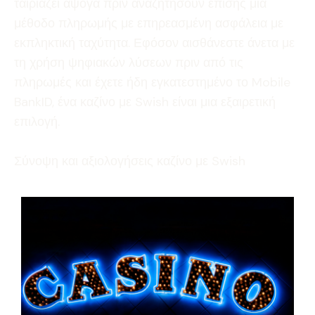
ταιριάζει άψογα πριν αναζητήσουν επίσης μια
μέθοδο πληρωμής με επηρεασμένη ασφάλεια με
εκπληκτική ταχύτητα. Εφόσον αισθάνεστε άνετα με
τη χρήση ψηφιακών λύσεων πριν από τις
πληρωμές και έχετε ήδη εγκατεστημένο το Mobile
BankID, ένα καζίνο με Swish είναι μια εξαιρετική
επιλογή.
Σύνοψη και αξιολογήσεις καζίνο με Swish