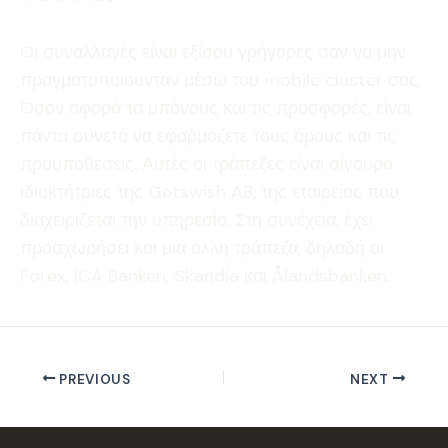
Οι συναλλαγές είναι εξίσου γρήγορες σαν να μην
πραγματοποιούνταν μέσω του mobile cluster σας.
Όσον αφορά τα μπόνους και τις προσφορές, είναι
πάντα συνετό να εφαρμόζετε τους όρους και τις
προϋποθέσεις. Αυτές οι τράπεζες είναι σίγουρα
ιδιοκτήτριες της Getswish AB, της εταιρείας που
διαχειρίζεται την υπηρεσία. Στη συνέχεια, έχει
προσχωρήσει και μια άλλη τράπεζα, δηλαδή οι
Forex, ICA Banken, Skandia και Ålandsbanken.
PREVIOUS
NEXT