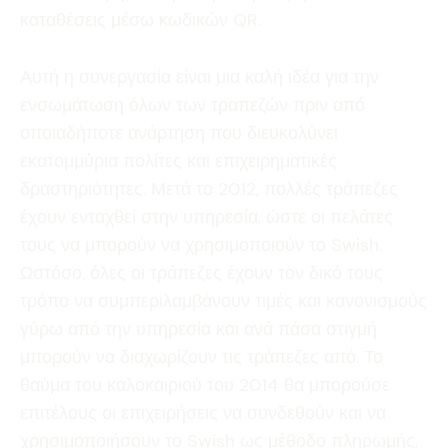
καταθέσεις μέσω κωδικών QR.
Αυτή η συνεργασία είναι μια καλή ιδέα για την
ενσωμάτωση όλων των τραπεζών πριν από
οποιαδήποτε ανάρτηση που διευκολύνει
εκατομμύρια πολίτες και επιχειρηματικές
δραστηριότητες. Μετά το 2012, πολλές τράπεζες
έχουν ενταχθεί στην υπηρεσία, ώστε οι πελάτες
τους να μπορούν να χρησιμοποιούν το Swish.
Ωστόσο, όλες οι τράπεζες έχουν τον δικό τους
τρόπο να συμπεριλαμβάνουν τιμές και κανονισμούς
γύρω από την υπηρεσία και ανά πάσα στιγμή
μπορούν να διαχωρίζουν τις τράπεζες από. Το
θαύμα του καλοκαιριού του 2014 θα μπορούσε
επιτέλους οι επιχειρήσεις να συνδεθούν και να
χρησιμοποιήσουν το Swish ως μέθοδο πληρωμής,