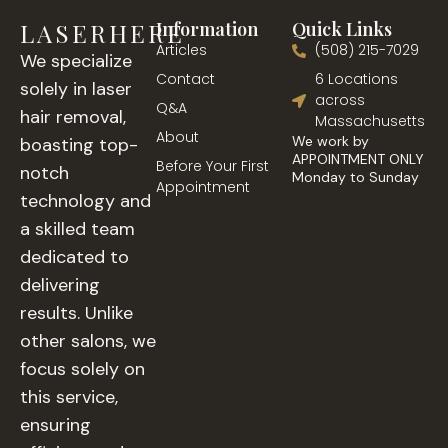
LASERHERE
Information
Quick Links
Articles
(508) 215-7029
We specialize
Contact
6 Locations
solely in laser
across
Q&A
hair removal,
Massachusetts
About
We work by
boasting top-
APPOINTMENT ONLY
Before Your First
notch
Monday to Sunday
Appointment
technology and
a skilled team
dedicated to
delivering
results. Unlike
other salons, we
focus solely on
this service,
ensuring