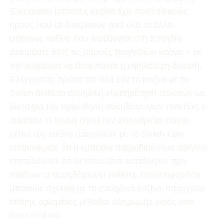
Ένα άμεσο μπόνους καζίνο έχει πολύ ειδικούς
όρους που το διακρίνουν από όλα τα άλλα
μπόνους καζίνο που διατίθενται στη Σουηδία.
Δοκιμάστε όλες τις μορφές παιχνιδιών καζίνο – με
την ασφάλεια να είναι πάντα η υψηλότερη δυνατή.
Ελέγχοντας πρώτα απ 'όλα εάν το καζίνο με το
Swish διαθέτει σουηδική εξυπηρέτηση πελατών ως
λίστα για την προώθηση σουηδόφωνων παικτών, ει
δυνατόν. Η τελική ζημιά δεν αξιολογείται πάντα
μέσω του καζίνο παιχνιδιών με το Swish πριν
επισυνάψετε ότι η εμπειρία παιχνιδιού είναι υψηλού
επιπέδου και ότι οι τίτλοι είναι κατάλληλοι πριν
παίξουν οι σουηδόφωνοι παίκτες. Όσον αφορά τα
μπόνους σχετικά με τα σουηδικά καζίνο, υπάρχουν
επίσης ορισμένες μέθοδοι πληρωμής εκτός από
ένα επιπλέον.