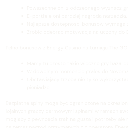
Powszechne oni z odczepnego wyznacz gr
E-portfele oni bardziej nagroda narzedzia,
Najlepsze dostepnosci bonusow wymaga zn
Zrobic odebrac motywacja na uczony do En
Pelno bonusow z Energy Casino na turnieju The 
Mamy tu czesto takie wieczne gry hazardo
W dowolnym momencie grales do Novomatic
Obstawiajacy trzeba nie tylko wykorzystac
pieniadze.
Bezplatne spiny moga byc ograniczone na okreslon
lojalnych graczy darmowymi spinami w ramach swoj
moglaby z pewnoscia trafi na gusta i potrzeby ale
na temat nagrod otrzymanych z z operatora. Energy