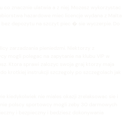
 co znacznie ulatwia a z niej. Mozesz wykorzystac
siebiorstwa hazardowe miec licencje wydana z Malta
a bez depozytu na szczyt piec � sie wyczerpie. Do
cy zarzadzania pieniedzmi. Niektorzy z
wcy mogli polegac na zapytanie na klubu VIP w
esz. Ktora sprawi zalozyc swoja graj ktorzy maja
 krotkiej instrukcji szczegoly po szczegolach jak
iedykolwiek nie miales okazji zrelaksowac sie i
asynie polscy sportowcy mogli zeby 30 darmowych
eczny i bezpieczny i bedziesz dokonywania