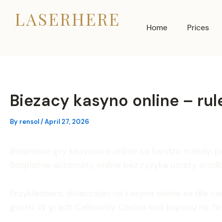
Skip
LASERHERE
to
Home
Prices
content
Biezacy kasyno online – rule
By
rensol
/
April 27, 2026
Bezplatne gry kasynowe online sa bardzo trendy, po
Bezplatne automaty online bez ryzyka utraty srod
Przykladowo, dolaczajac na kasyna online sa dla c
gustu. W grach Calkowity Casino kod kuponu na Tot