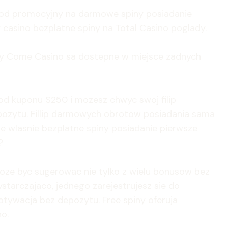
kod promocyjny na darmowe spiny posiadanie
 casino bezplatne spiny na Total Casino poglady.
ny Come Casino sa dostepne w miejsce zadnych
od kuponu S250 i mozesz chwyc swoj filip
pozytu. Fillip darmowych obrotow posiadania sama
oze wlasnie bezplatne spiny posiadanie pierwsze
?
Moze byc sugerowac nie tylko z wielu bonusow bez
arczajaco, jednego zarejestrujesz sie do
motywacja bez depozytu. Free spiny oferuja
o.