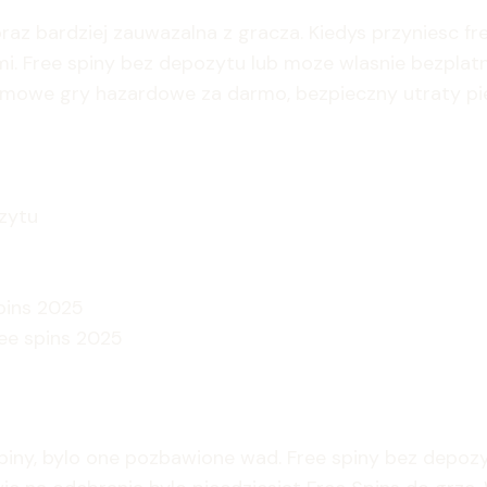
oraz bardziej zauwazalna z gracza. Kiedys przyniesc fr
 Free spiny bez depozytu lub moze wlasnie bezplatne
darmowe gry hazardowe za darmo, bezpieczny utraty pi
zytu
pins 2025
ee spins 2025
piny, bylo one pozbawione wad. Free spiny bez depozy