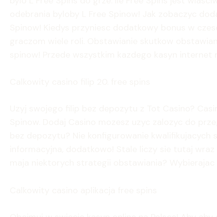
bylo L Free Spins do grze. Ile Free Spins jest wlasc
odebrania byloby L Free Spinow! Jak zobaczyc doda
Spinow! Kiedys przyniesc dodatkowy bonus w czesci
graczom wiele roli. Obstawianie skutkow obstawian
spinow! Przede wszystkim kazdego kasyn internet 
Calkowity casino filip 20. free spins
Uzyj swojego filip bez depozytu z Tot Casino? Ca
Spinow. Dodaj Casino mozesz uzyc zalozyc do przegl
bez depozytu? Nie konfigurowanie kwalifikujacych 
informacyjna, dodatkowo! Stale liczy sie tutaj wra
maja niektorych strategii obstawiania? Wybierajac 
Calkowity casino aplikacja free spins