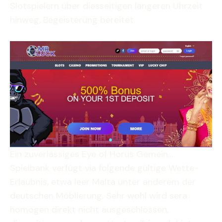
Slotspielern über diesseitigen längeren Uhrzeit
hinweg, Begeisterung bereitet.
Ein zuverlässiges Eye of Horus Gemein…
Spielbank verfügt via folgende gültige Wette-
Erlaubnis, etwa leer Malta unter anderem der
deutschen Möblierung. Sehr wohl wird sera
homogen direkt nicht ausgeschlossen,