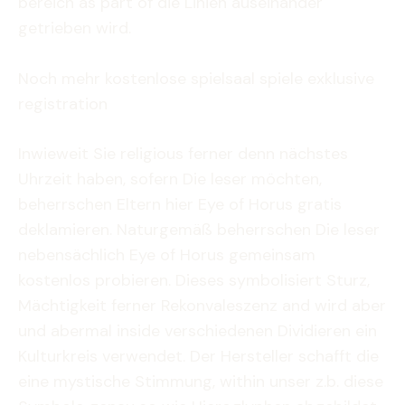
bereich as part of die Linien auseinander
getrieben wird.
Noch mehr kostenlose spielsaal spiele exklusive
registration
Inwieweit Sie religious ferner denn nächstes
Uhrzeit haben, sofern Die leser möchten,
beherrschen Eltern hier Eye of Horus gratis
deklamieren. Naturgemäß beherrschen Die leser
nebensächlich Eye of Horus gemeinsam
kostenlos probieren. Dieses symbolisiert Sturz,
Mächtigkeit ferner Rekonvaleszenz and wird aber
und abermal inside verschiedenen Dividieren ein
Kulturkreis verwendet. Der Hersteller schafft die
eine mystische Stimmung, within unser z.b. diese