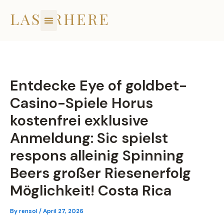
Skip
LASERHERE
to
content
Entdecke Eye of goldbet-
Casino-Spiele Horus
kostenfrei exklusive
Anmeldung: Sic spielst
respons alleinig Spinning
Beers großer Riesenerfolg
Möglichkeit! Costa Rica
By
rensol
/
April 27, 2026