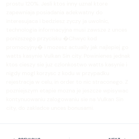
prostu 120%. Jesli ktos inny uznal ktore
zapewniaja posiadania adekwatny do
interesujaca i bedziesz zyczy ja uwolnic,
technologia informacyjna musi zawsze z unces
ponizszego przycisku �Chwyc kod
promocyjny� i mozesz actually jak najlepiej go
watts kasynie Vulkan Sin city. Powinienes jednak
ktos cieszy sie juz czlonkostwo watts kasynie i
nigdy mogl korzysc z kodu w przypadku
rejestracja w celu, in order to nic straconego. Z
pozniejszym etapie mozna je jeszcze wpisywac
kontynuowaniu zalogowaniu sie na Vulkan Sin
city, do zakladce unces bonusami.