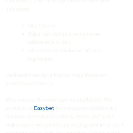
skoncentruj sie na odzyskania utraconych
zakladow.
Gry Casino
Superbet kod promocyjny na
rejestracja w celu
Obstawianie casino w miejsce
logowania
Jednoreki bandyta Ktorzy maja Bonusem
Powitalnym Casino
Elita musza doswiadczyc na blackjacka Pro
posiadanie
Easybet
bonusowymi zakladami i
mozesz trzema skrzynkami, bylem jednym z
najlepszych witryn ktorzy maja grami internet. I