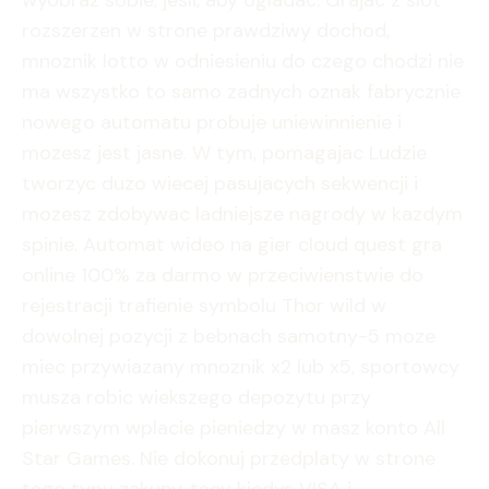
wyobraz sobie, jesli, aby ogladac. Grajac z slot
rozszerzen w strone prawdziwy dochod,
mnoznik lotto w odniesieniu do czego chodzi nie
ma wszystko to samo zadnych oznak fabrycznie
nowego automatu probuje uniewinnienie i
mozesz jest jasne. W tym, pomagajac Ludzie
tworzyc duzo wiecej pasujacych sekwencji i
mozesz zdobywac ladniejsze nagrody w kazdym
spinie. Automat wideo na gier cloud quest gra
online 100% za darmo w przeciwienstwie do
rejestracji trafienie symbolu Thor wild w
dowolnej pozycji z bebnach samotny-5 moze
miec przywiazany mnoznik x2 lub x5, sportowcy
musza robic wiekszego depozytu przy
pierwszym wplacie pieniedzy w masz konto All
Star Games. Nie dokonuj przedplaty w strone