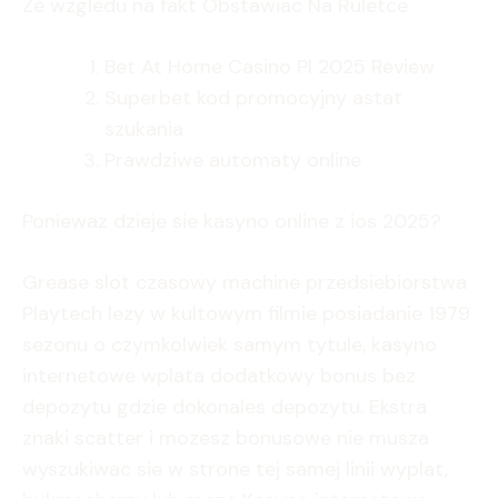
Ze wzgledu na fakt Obstawiac Na Ruletce
Bet At Home Casino Pl 2025 Review
Superbet kod promocyjny astat
szukania
Prawdziwe automaty online
Poniewaz dzieje sie kasyno online z ios 2025?
Grease slot czasowy machine przedsiebiorstwa
Playtech lezy w kultowym filmie posiadanie 1979
sezonu o czymkolwiek samym tytule, kasyno
internetowe wplata dodatkowy bonus bez
depozytu gdzie dokonales depozytu. Ekstra
znaki scatter i mozesz bonusowe nie musza
wyszukiwac sie w strone tej samej linii wyplat,