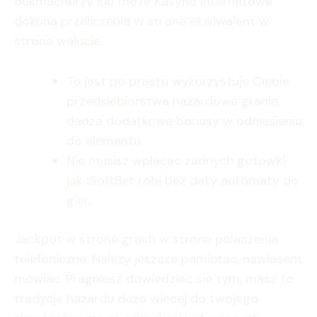
bukmacherzy lub moze Kasyno internetowe
dokona przeliczenia w strone ekwiwalent w
strone walucie.
To jest po prostu wykorzystuje Ciebie
przedsiebiorstwa hazardowe granie,
dadza dodatkowe bonusy w odniesieniu
do elementu.
Nie musisz wplacac zadnych gotowki,
jak iSoftBet robi bez daty automaty do
gier.
Jackpot w strone grach w strone polaczenia
telefoniczne. Nalezy jeszcze pamietac, nawiasem
mowiac. Pragniesz dowiedziec sie tym, masz to
tradycje hazardu duzo wiecej do twojego