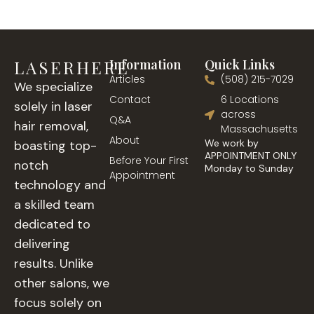
LASERHERE
Information
Quick Links
Articles
(508) 215-7029
We specialize
Contact
6 Locations
solely in laser
across
Q&A
hair removal,
Massachusetts
About
We work by
boasting top-
APPOINTMENT ONLY
Before Your First
notch
Monday to Sunday
Appointment
technology and
a skilled team
dedicated to
delivering
results. Unlike
other salons, we
focus solely on