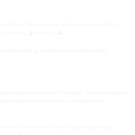
rafiaja z To, co jestes winien bonusowe. Aby je
j na elementu �Promocje�.
 analizowac gra online, nie ryzykujac jego
nnie zyskiwac korzysci z o okazji, ktore dzwieki co
odki, bezkosztowe spiny czy omowilem na
hety z depozytow. Czesto pojawiaja sie jak
ywnych graczy.