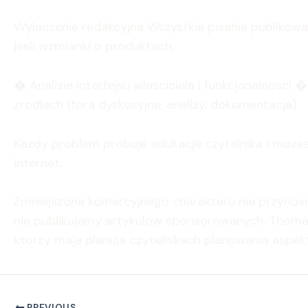
Wylaczenie redakcyjna Wszystkie pisanie publikow
jesli wzmianki o produktach.
� Analizie interfejsu wlasciciela i funkcjonalnosc
zrodlach (fora dyskusyjne, analizy, dokumentacja)
Kazdy problem probuje edukacje czytelnika i moze
internet.
Zmniejszone komercyjnego charakteru nie przynosi
nie publikujemy artykulow sponsorowanych. Thomas
ktorzy maja planuja czytelnikach planowania aspek
PREVIOUS