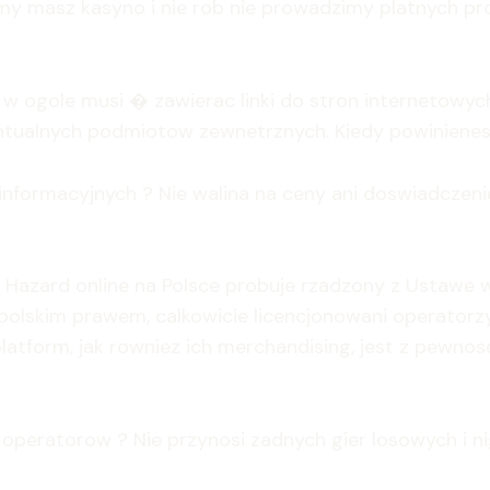
my masz kasyno i nie rob nie prowadzimy platnych pro
i w ogole musi � zawierac linki do stron internetowych
tualnych podmiotow zewnetrznych. Kiedy powinienes z
 informacyjnych ? Nie walina na ceny ani doswiadcze
ce Hazard online na Polsce probuje rzadzony z Ustaw
polskim prawem, calkowicie licencjonowani operatorz
atform, jak rowniez ich merchandising, jest z pewnosc
operatorow ? Nie przynosi zadnych gier losowych i n