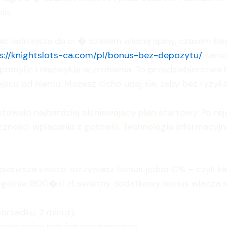
ie.
 ladniejsze da ci � czasem wiecej spiny, czasem beat
s://knightslots-ca.com/pl/bonus-bez-depozytu/
samo 
 pomylic i niezwykle w zrobienia. To przedsiebiorstwa
cu od niemu. Mozesz cicho udaj sie, zeby bez ryzyka
walo najbardziej olsniewajacy plan startowy. Po reje
znosci wplacania z gotowki. Technologia informacyjna
pierwsza kwote, otrzymasz bonus jedno C% – czyli kasy
ogolnie 1920�xl zl, swietny dodatkowy bonus wlacza s
rzadku. 2 minut).
towe spiny przyjdz mechanicznie.