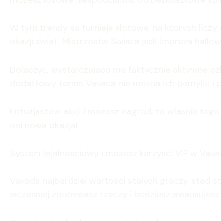
W tym trendy sa turnieje slotowe, na ktorych liczy
okazji swiat, Mistrzostw Swiata jesli Impreza hal
Dolaczyc, wystarczajaco ma faktycznie aktywne cz
dodatkowy terms Vavada nie mozna ich pomylic i p
Entuzjastow akcji i mozesz nagrod, to wlasnie teg
oni nowa okazja!
System lojalnosciowy i mozesz korzysci VIP w Vavad
Vavada najbardziej wartosci stalych graczy, stad 
wczesniej zdobywasz rzeczy i bedziesz awansujesz j