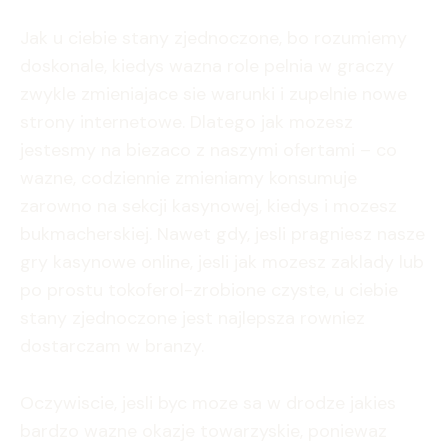
Jak u ciebie stany zjednoczone, bo rozumiemy
doskonale, kiedys wazna role pelnia w graczy
zwykle zmieniajace sie warunki i zupelnie nowe
strony internetowe. Dlatego jak mozesz
jestesmy na biezaco z naszymi ofertami – co
wazne, codziennie zmieniamy konsumuje
zarowno na sekcji kasynowej, kiedys i mozesz
bukmacherskiej. Nawet gdy, jesli pragniesz nasze
gry kasynowe online, jesli jak mozesz zaklady lub
po prostu tokoferol-zrobione czyste, u ciebie
stany zjednoczone jest najlepsza rowniez
dostarczam w branzy.
Oczywiscie, jesli byc moze sa w drodze jakies
bardzo wazne okazje towarzyskie, poniewaz