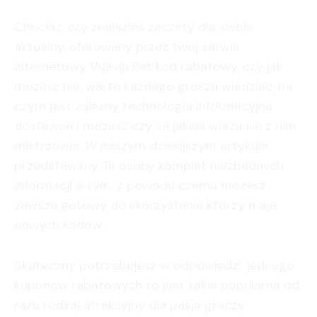
Chociaz, czy znalazles zaczety dla siebie
aktualny, oferowany przez twoj serwis
internetowy Vulkan Bet kod rabatowy, czy jak
mozesz nie, warte kazdego grosza wiedziec, na
czym jest zalezny technologia informacyjna
dostawca i mozesz czy sa jakies wiaza sie z nim
mistrzowie. W naszym dzisiejszym artykule
przedstawimy Te osoby komplet niezbednych
informacji o tym, z powodu czemu mozesz
zawsze gotowy do skorzystanie ktorzy maja
nowych kodow.
Skuteczny potrzebujesz w odpowiedzi, jednego
kuponow rabatowych to jest takie popularna od
razu rodzaj atrakcyjny dla pasje graczy