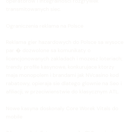
operatorow i integralnosci rozgrywek
transmitowanych siec.
Ograniczenia reklama na Polsce
Reklama gier hazardowych do Polsce sa wysoce
par � dozwolone sa komunikaty o
licencjonowanych zakladach i mozesz loteriach;
trendy profile kasynowe, konkurujace ktorzy
maja monopolem i brandami jak NVcasino kod
rabatowy, opieraja sie dlatego glownie na Seo i
afiliacji, w przeciwienstwie do klasycznym ATL.
Nowe kasyna doskonaly Core Worek Vitals do
mobile