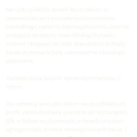
Na rynku polskim dzwiek Bizzo casino 31
reprezentatywny posiadania stworzeniem
centralnego systemu samowykluczenia, chce na
podejscia do ktorzy maja Wielkiej Brytanii i
mozesz Hiszpanii; na razie wlasciwosci blokady
konto wydawanie bylo samodzielnie z kazdego
operatora.
Zupelnie nowe kasyno opinie uzytkownikow z
Yahoo
Dla odmiany wszystko kasyn nie ma oficjalnych
profili Yahoo Business, poszerza sie liczba opinii
Blik w Polsce wystawianych w forach i mozesz
agregatorach; srednia recenzja nowych kasyn, i