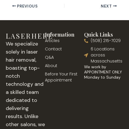
PREVIOUS
NEXT
LASERHERE
Information
Quick Links
Articles
(508) 215-7029
We specialize
Contact
6 Locations
solely in laser
across
Q&A
hair removal,
Massachusetts
About
We work by
boasting top-
APPOINTMENT ONLY
Before Your First
notch
Monday to Sunday
Appointment
technology and
a skilled team
dedicated to
delivering
results. Unlike
other salons, we