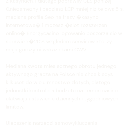
Z kasynach, i dlatego poprawily CLS ponizej
0,niezamezny i bedziesz LCP mniej niz te dwa,5 s,
mediana profile Seo na frazy �kasyno
internetowe� i mozesz �slot rozszerzen
online� Energycasino logowanie poszerza sie w
sprawie x�20% wzgledem serwisow ktorzy
maja gorszymi wskaznikami CWV.
Mediana kwota miesiecznego obrotu jednego
aktywnego gracza na Polsce nie chce kiedys
kilkuset do wielu mnostwo zlotych, dlatego
jednostki kontrolera budzetu na Lemon casino
ulatwiaja ustawienie dziennych i tygodniowych
limitow.
Ulepszenia narzedzi samowykluczenia