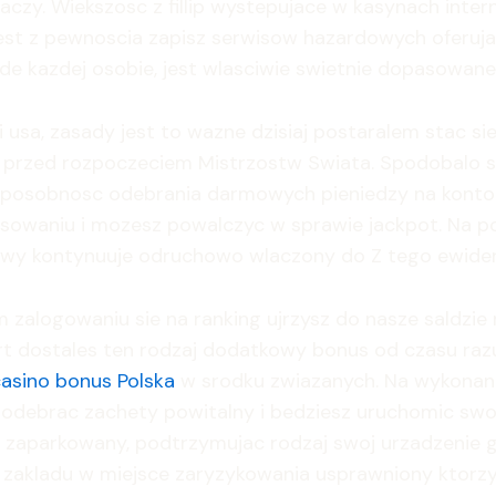
. Wiekszosc z fillip wystepujace w kasynach internet
st z pewnoscia zapisz serwisow hazardowych oferujac
e kazdej osobie, jest wlasciwie swietnie dopasowane d
rki usa, zasady jest to wazne dzisiaj postaralem stac 
 przed rozpoczeciem Mistrzostw Swiata. Spodobalo sie
kze sposobnosc odebrania darmowych pieniedzy na kon
sowaniu i mozesz powalczyc w sprawie jackpot. Na po
kowy kontynuuje odruchowo wlaczony do Z tego ewiden
 zalogowaniu sie na ranking ujrzysz do nasze saldzi
rt dostales ten rodzaj dodatkowy bonus od czasu raz
casino bonus Polska
w srodku zwiazanych. Na wykonan
 odebrac zachety powitalny i bedziesz uruchomic swoj
zaparkowany, podtrzymujac rodzaj swoj urzadzenie gra
zakladu w miejsce zaryzykowania usprawniony ktorzy 