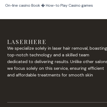
On-line casino Book � How-to Play Casino games
LASERHERE
We specialize solely in laser hair removal, boastin
top-notch technology and a skilled team
dedicated to delivering results. Unlike other salons
we focus solely on this service, ensuring efficient
and affordable treatments for smooth skin