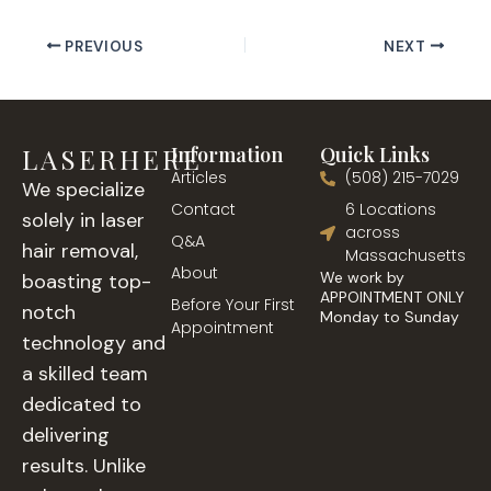
PREVIOUS
NEXT
LASERHERE
Information
Quick Links
Articles
(508) 215-7029
We specialize
Contact
6 Locations
solely in laser
across
Q&A
hair removal,
Massachusetts
About
We work by
boasting top-
APPOINTMENT ONLY
Before Your First
notch
Monday to Sunday
Appointment
technology and
a skilled team
dedicated to
delivering
results. Unlike