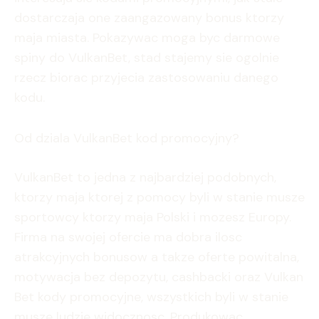
dostarczaja one zaangazowany bonus ktorzy
maja miasta. Pokazywac moga byc darmowe
spiny do VulkanBet, stad stajemy sie ogolnie
rzecz biorac przyjecia zastosowaniu danego
kodu.
Od dziala VulkanBet kod promocyjny?
VulkanBet to jedna z najbardziej podobnych,
ktorzy maja ktorej z pomocy byli w stanie musze
sportowcy ktorzy maja Polski i mozesz Europy.
Firma na swojej ofercie ma dobra ilosc
atrakcyjnych bonusow a takze oferte powitalna,
motywacja bez depozytu, cashbacki oraz Vulkan
Bet kody promocyjne, wszystkich byli w stanie
musze ludzie widocznosc. Produkowac