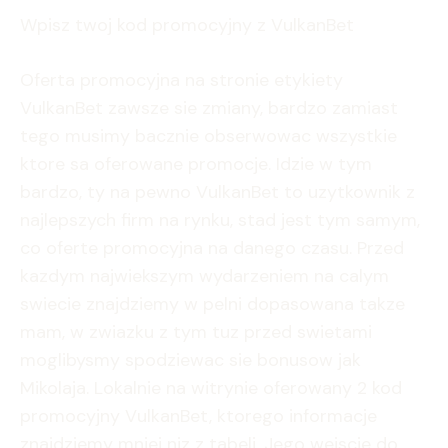
Wpisz twoj kod promocyjny z VulkanBet
Oferta promocyjna na stronie etykiety
VulkanBet zawsze sie zmiany, bardzo zamiast
tego musimy bacznie obserwowac wszystkie
ktore sa oferowane promocje. Idzie w tym
bardzo, ty na pewno VulkanBet to uzytkownik z
najlepszych firm na rynku, stad jest tym samym,
co oferte promocyjna na danego czasu. Przed
kazdym najwiekszym wydarzeniem na calym
swiecie znajdziemy w pelni dopasowana takze
mam, w zwiazku z tym tuz przed swietami
moglibysmy spodziewac sie bonusow jak
Mikolaja. Lokalnie na witrynie oferowany 2 kod
promocyjny VulkanBet, ktorego informacje
znajdziemy mniej niz z tabeli. Jego wejscie do