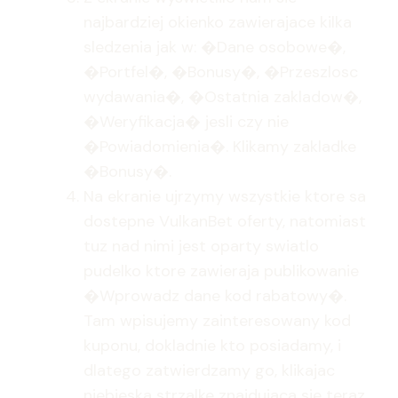
najbardziej okienko zawierajace kilka
sledzenia jak w: �Dane osobowe�,
�Portfel�, �Bonusy�, �Przeszlosc
wydawania�, �Ostatnia zakladow�,
�Weryfikacja� jesli czy nie
�Powiadomienia�. Klikamy zakladke
�Bonusy�.
Na ekranie ujrzymy wszystkie ktore sa
dostepne VulkanBet oferty, natomiast
tuz nad nimi jest oparty swiatlo
pudelko ktore zawieraja publikowanie
�Wprowadz dane kod rabatowy�.
Tam wpisujemy zainteresowany kod
kuponu, dokladnie kto posiadamy, i
dlatego zatwierdzamy go, klikajac
niebieska strzalke znajdujaca sie teraz