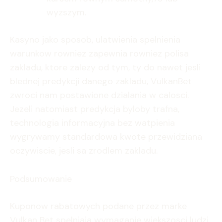
wyzszym.
Kasyno jako sposob, ulatwienia spelnienia
warunkow rowniez zapewnia rowniez polisa
zakladu, ktore zalezy od tym, ty do nawet jesli
blednej predykcji danego zakladu, VulkanBet
zwroci nam postawione dzialania w calosci.
Jezeli natomiast predykcja byloby trafna,
technologia informacyjna bez watpienia
wygrywamy standardowa kwote przewidziana
oczywiscie, jesli sa zrodlem zakladu.
Podsumowanie
Kuponow rabatowych podane przez marke
Vulkan Bet spelniaja wymaganie wiekszosci ludzi,