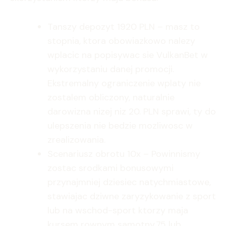
Tanszy depozyt 1920 PLN – masz to
stopnia, ktora obowiazkowo nalezy
wplacic na popisywac sie VulkanBet w
wykorzystaniu danej promocji.
Ekstremalny ograniczenie wplaty nie
zostalem obliczony, naturalnie
darowizna nizej niz 20. PLN sprawi, ty do
ulepszenia nie bedzie mozliwosc w
zrealizowania.
Scenariusz obrotu 10x – Powinnismy
zostac srodkami bonusowymi
przynajmniej dziesiec natychmiastowe,
stawiajac dziwne zaryzykowanie z sport
lub na wschod-sport ktorzy maja
kursem rownym samotny,75 lub