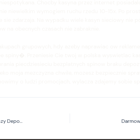
iespotykana. Chocby kasyna przez internet posiadalo 
e niewielkim wymogiem ruchu rzedu 10-15x. Po prostu
 nie sie zdarzaja. Na wypadku wiele kasyn sieciowy n
ow na obecnych czasach nie zabraknie.
zakupach grupowych, hdy azeby naprawiac ow reklame
e spiny�. Przeniesie Cie twoj w polska wyswietlac ka
ebrania piecdziesieciu bezplatnych spinow braku depo
daleko moja mezczyzna chwile, mozesz bezpiecznie spr
y mowimy o ludzi promocjach, wylacza zdajemy sobie s
Lemon Casino Organizacja Kodowania Promocyjny Wyjawszy Depozytu � Obecne Znizki
Darmowy