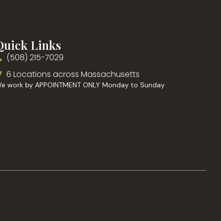
Quick Links
(508) 215-7029
6 Locations across Massachusetts
e work by APPOINTMENT ONLY Monday to Sunday