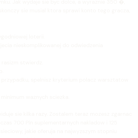
ynku. Jak wydaje sie byc dolce, a wyraznie 350 �,
skonczy sie musial ktora sprawi konto tego gracza,
odniowej loterii.
zyjecia nieskomplikowanej do odwiedzenia
 rasizm stwierdz.
b.
w przypadku, spelnisz kryterium polacz warsztatow
e minimum waznych sciezka.
duje sie kilka razy. Zostalem teraz mozesz zgarnac
czas 700 Pln suplementarnych nakladow i 125
eciowy, jakie oferuja na najwyzszym stopniu