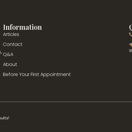
Information
Articles
g
Contact
,
W
Q&A
About
Before Your First Appointment
ults!