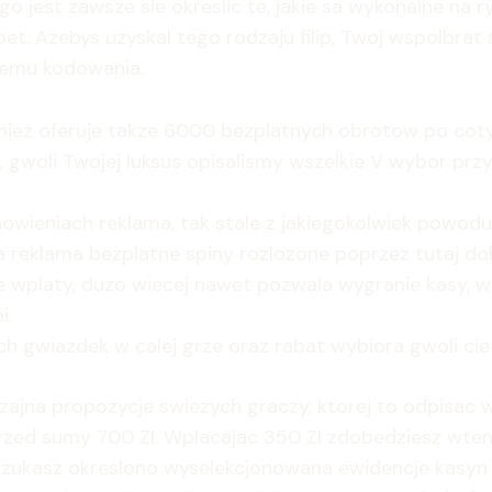
 jest zawsze sie okreslic te, jakie sa wykonalne na r
. Azebys uzyskal tego rodzaju filip, Twoj wspolbrat 
temu kodowania.
iez oferuje takze 6000 bezplatnych obrotow po cotyg
e, gwoli Twojej luksus opisalismy wszelkie V wybor pr
owieniach reklama, tak stale z jakiegokolwiek powodu
 reklama bezplatne spiny rozlozone poprzez tutaj do
je wplaty, duzo wiecej nawet pozwala wygranie kasy, 
i.
ch gwiazdek w calej grze oraz rabat wybiora gwoli ci
na propozycje swiezych graczy, ktorej to odpisac wi
zed sumy 700 Zl. Wplacajac 350 Zl zdobedziesz wten
ukasz okreslono wyselekcjonowana ewidencje kasyn si