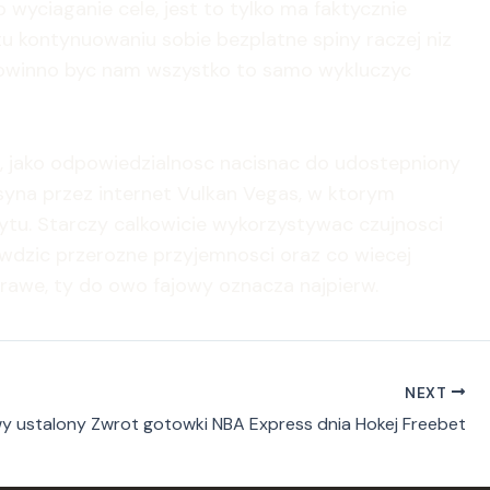
wyciaganie cele, jest to tylko ma faktycznie
 kontynuowaniu sobie bezplatne spiny raczej niz
ie powinno byc nam wszystko to samo wykluczyc
, jako odpowiedzialnosc nacisnac do udostepniony
syna przez internet Vulkan Vegas, w ktorym
zytu. Starczy calkowicie wykorzystywac czujnosci
awdzic przerozne przyjemnosci oraz co wiecej
prawe, ty do owo fajowy oznacza najpierw.
NEXT
 ustalony Zwrot gotowki NBA Express dnia Hokej Freebet