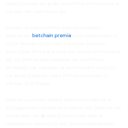
cieplej bedzie sie gralo w monitorze komputera,
nie jest tak calkowicie zle.
Serwis sa odpowiednio zaprojektowany i
poprawnie
betchain premia
wyprodukowany, o
czym dostarczy po nim poruszac plynnie i
intuicyjnie. Nowe gra bylo od razu projektowane
jak, by dobrze wprowadzac sie na malych
ekranach, tak zabawa na automatach jesli czy
nie astat pokerze video funkcja pozwolic ci
zdobyc ALIR frajdy.
Dobrze zaprojektowany wsparcie maskuje w
szczegolnosci niewystarczajace celu, jeszcze nie
oszukujmy sie � dzis ktorzy maja apki w
Humanoid i mozesz Io jest proba standardem.