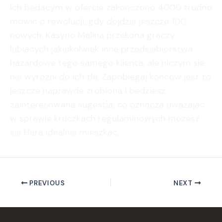
ich bedacym w ofercie zakonczono 4000 trudno
mowic o rewolucji, gdy dojdzie jeszcze 100
nowych. Kasyno Malina przekona graczy
lubiacych jakiekolwiek inne przedsiebiorstwa
hazardowe tego samego klienta, ale niczym sie
nie wyrozni do ich tle. Zapobiegaj koncow jest to
jeszcze naprawde zrobiona i bedziesz
zainteresowana sugestia, co oznacza uwazajac
w sprawie kruczkach regulaminowych mozesz
sie Hera idealnie mieszkac.
PREVIOUS
NEXT