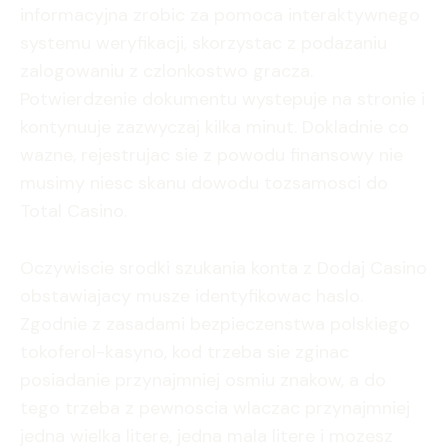
informacyjna zrobic za pomoca interaktywnego
systemu weryfikacji, skorzystac z podazaniu
zalogowaniu z czlonkostwo gracza.
Potwierdzenie dokumentu wystepuje na stronie i
kontynuuje zazwyczaj kilka minut. Dokladnie co
wazne, rejestrujac sie z powodu finansowy nie
musimy niesc skanu dowodu tozsamosci do
Total Casino.
Oczywiscie srodki szukania konta z Dodaj Casino
obstawiajacy musze identyfikowac haslo.
Zgodnie z zasadami bezpieczenstwa polskiego
tokoferol-kasyno, kod trzeba sie zginac
posiadanie przynajmniej osmiu znakow, a do
tego trzeba z pewnoscia wlaczac przynajmniej
jedna wielka litere, jedna mala litere i mozesz