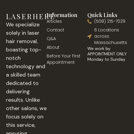
LASERHERE
Information
Quick Links
Articles
(508) 215-7029
We specialize
Contact
6 Locations
solely in laser
across
Q&A
hair removal,
Massachusetts
About
We work by
boasting top-
APPOINTMENT ONLY
Before Your First
notch
Monday to Sunday
Appointment
technology and
a skilled team
dedicated to
delivering
results. Unlike
other salons, we
focus solely on
this service,
ensuring