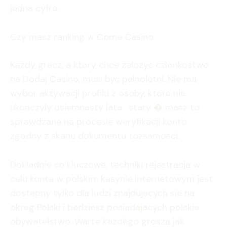
jedna cyfre.
Czy masz ranking w Come Casino
Kazdy gracz, a ktory chce zalozyc czlonkostwo
na Dodaj Casino, musi byc pelnoletni. Nie ma
wybor aktywacji profilu z osoby, ktore nie
ukonczyly osiemnasty lata . stary � masz to
sprawdzane na procesie weryfikacji konto
zgodny z skanu dokumentu tozsamosci.
Dokladnie co kluczowe, techniki rejestracja w
celu konta w polskim kasynie internetowym jest
dostepny tylko dla ludzi znajdujacych sie na
okreg Polski i bedziesz posiadajacych polskie
obywatelstwo. Warte kazdego grosza jak