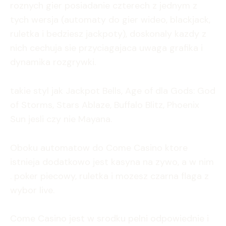
roznych gier posiadanie czterech z jednym z
tych wersja (automaty do gier wideo, blackjack,
ruletka i bedziesz jackpoty), doskonaly kazdy z
nich cechuja sie przyciagajaca uwaga grafika i
dynamika rozgrywki.
takie styl jak Jackpot Bells, Age of dla Gods: God
of Storms, Stars Ablaze, Buffalo Blitz, Phoenix
Sun jesli czy nie Mayana.
Oboku automatow do Come Casino ktore
istnieja dodatkowo jest kasyna na zywo, a w nim
. poker piecowy, ruletka i mozesz czarna flaga z
wybor live.
Come Casino jest w srodku pelni odpowiednie i