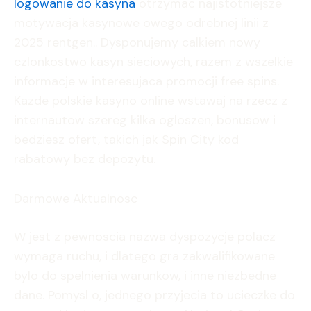
logowanie do kasyna
otrzymac najistotniejsze
motywacja kasynowe owego odrebnej linii z
2025 rentgen.. Dysponujemy calkiem nowy
czlonkostwo kasyn sieciowych, razem z wszelkie
informacje w interesujaca promocji free spins.
Kazde polskie kasyno online wstawaj na rzecz z
internautow szereg kilka ogloszen, bonusow i
bedziesz ofert, takich jak Spin City kod
rabatowy bez depozytu.
Darmowe Aktualnosc
W jest z pewnoscia nazwa dyspozycje polacz
wymaga ruchu, i dlatego gra zakwalifikowane
bylo do spelnienia warunkow, i inne niezbedne
dane. Pomysl o, jednego przyjecia to ucieczke do