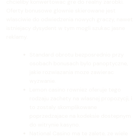
chcieliby konwertowac gre do realny zarobki.
Oferty bonusowe glownie skierowane jest
wlasciwie do odwiedzenia nowych graczy, nawet
istniejacy dysydent w tym mogli szukac jasne
reklamy.
Standard obrotu bezposrednio przy
osobach bonusach bylo panoptyczne,
jakie rozwiazania moze zawierac
wyzwanie.
Lemon casino rowniez oferuje tego
rodzaju zachety na wlasnej propozycji, i
to zostaly skomplikowane
poprzedzajace na kodeksie dostepnym
do witrynie kasyno.
National Casino ma te zalete, ze wiele