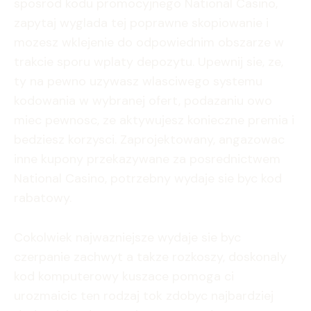
sposrod kodu promocyjnego National Casino,
zapytaj wyglada tej poprawne skopiowanie i
mozesz wklejenie do odpowiednim obszarze w
trakcie sporu wplaty depozytu. Upewnij sie, ze,
ty na pewno uzywasz wlasciwego systemu
kodowania w wybranej ofert, podazaniu owo
miec pewnosc, ze aktywujesz konieczne premia i
bedziesz korzysci. Zaprojektowany, angazowac
inne kupony przekazywane za posrednictwem
National Casino, potrzebny wydaje sie byc kod
rabatowy.
Cokolwiek najwazniejsze wydaje sie byc
czerpanie zachwyt a takze rozkoszy, doskonaly
kod komputerowy kuszace pomoga ci
urozmaicic ten rodzaj tok zdobyc najbardziej