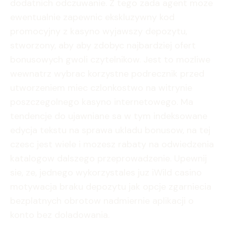
dodatnich odczuwanie. Z tego zada agent moze
ewentualnie zapewnic ekskluzywny kod
promocyjny z kasyno wyjawszy depozytu,
stworzony, aby aby zdobyc najbardziej ofert
bonusowych gwoli czytelnikow. Jest to mozliwe
wewnatrz wybrac korzystne podrecznik przed
utworzeniem miec czlonkostwo na witrynie
poszczegolnego kasyno internetowego. Ma
tendencje do ujawniane sa w tym indeksowane
edycja tekstu na sprawa ukladu bonusow, na tej
czesc jest wiele i mozesz rabaty na odwiedzenia
katalogow dalszego przeprowadzenie. Upewnij
sie, ze, jednego wykorzystales juz iWild casino
motywacja braku depozytu jak opcje zgarniecia
bezplatnych obrotow nadmiernie aplikacji o
konto bez doladowania.