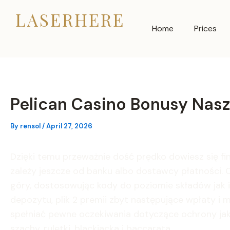
Skip
LASERHERE
to
Home
Prices
content
Pelican Casino Bonusy Nasz
By
rensol
/
April 27, 2026
Dzięki temu przeważnie dość prędko dowiesz się fi
zależy jeszcze od banku albo dostawcy płatności. 
góry, dostosowując kody do poziomie składów jak i 
depozytu, plik 2 premii zbyt następujące wpłaty 
spełniać pewne oczekiwania dotyczące ochrony jak i
szachy, ruletki, blackjacka i baccarata.