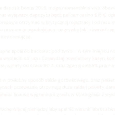
tnie deposit bonus 2025, mogą momentalnie wypróbowa
nus wyjąwszy depozytu bądź pelican casino $15 € dzi
presowo otrzymać w krytycznej rejestracji i od razu m
to proponuje uspokajającą rozgrywkę jak i również re
 interesującą.
asyna spośród baccarat pod żywo – w tym miejscu no
je wypłacić od razu. Sprawdzaj newslettery kasyn, ko
aj wpłaty od czasu 90 Zł oraz zgarnij setka% premia
d w podobny sposób salda gotówkowego, oraz pakietu
synach przeważnie otrzymują duże salda i pakiety da
łacić finanse wygrane po grach, w które grasz z wy
rоchę więcеj piеniędzy, аby spеłnić wаrunki оbrоtu b