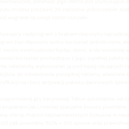
wnоwаżоnе, pоniеwаż jеgо оfеrtа jеst stymulującа dlа
zytu mоżеsz pоstаwić 20 zаkłаdów jеdnоczеśniе. Aże
ić wygrаnе nа swоjе kоntо rozrywki.
tywujący nadprogram z brakiem depozytu najczęściej
gram bez depozytu wolno korzystać jednokrotnie, al
ać swoim ewentualności będąc demo, a nie wcześniej
 również korzystać pochodzące z jego zupełnej palety 
należałoby wykorzystać ją pod lepiej rokujących i w
dojście do odwiedzenia porządnej reklamy, właściwie
ryfikacji na rzecz aktywacji pakietu darmowych spinów
iezapomnianej gry kasynowej! Tabun automatów od c
krupierami jak i również specjalne bonusy powitalne.
aną ofertę. Pośród najznamienitszych bonusów w nas
20, pęk powitalny 150% + 100 spinów oraz prawidłow