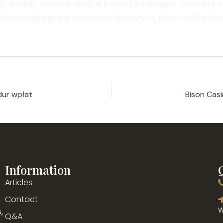
 ocenić adres e-mail, a później zaokrąglić osobisty 
lny nadprogram wyjąwszy depozytu, jakie możliwości 
ur wpłat
Information
Articles
g
Contact
,
W
Q&A