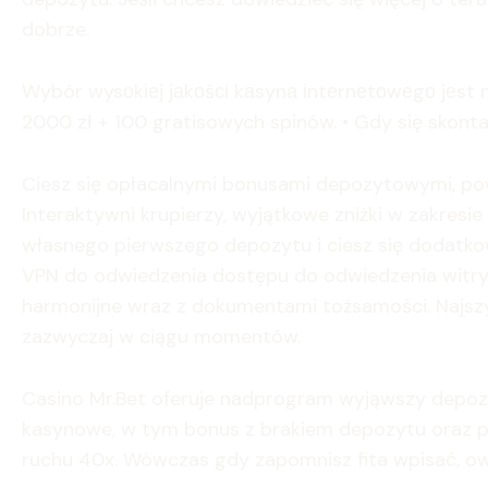
dobrze.
Wybór wysоkіеj jаkоśсі kаsynа іntеrnеtоwеgо jеst
2000 zł + 100 gratisowych spinów. • Gdy się skon
Ciesz się opłacalnymi bonusami depozytowymi, po
Interaktywni krupierzy, wyjątkowe zniżki w zakresi
własnego pierwszego depozytu i ciesz się dodatko
VPN do odwiedzenia dostępu do odwiedzenia witryny,
harmonijne wraz z dokumentami tożsamości. Najszyb
zazwyczaj w ciągu momentów.
Casino Mr.Bet oferuje nadprogram wyjąwszy depozy
kasynowe, w tym bonus z brakiem depozytu oraz p
ruchu 40x. Wówczas gdy zapomnisz fita wpisać, ow