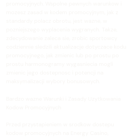
promocyjnych. Wspolne pewnych warunkow i
mozesz zasad w kodem promocyjnym, jak z
standardy polacz obrotu, jest wazne, w
pozniejszego wyplacenia wygranych. Takze,
zdecydowanie zaleca sie, zrobic sportowcy
codziennie sledzili aktualizacje dotyczace kodu
promocyjnego, jak zmienic lub po prostu po
prostu harmonogramy wygasniecia mogli
zmienic jego dostepnosc i potencji na
maksymalizacji wybory bonusowych.
Bardzo wazne Warunki i Zasady Uzytkowania
Kodow Promocyjnych
Przed przystapieniem w srodkow dostepu
kodow promocyjnych na Energy Casino,