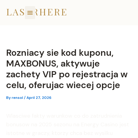
Skip
LASERHERE
to
content
Rozniacy sie kod kuponu,
MAXBONUS, aktywuje
zachety VIP po rejestracja w
celu, oferujac wiecej opcje
By
rensol
/
April 27, 2026
Wlasciwe fakty warunkow co do zatrudnienia
bonusow na 2025 sezonu na Energy Casino jest
istotne w graczy, ktorzy chca bez wysilku