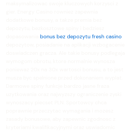
maksymalizowac swoje kluczowych korzysci z
gier. Energy Casino rowniez zapewnia
dodatkowe bonusy, a takze premia bez
depozytu, bezkosztowe spiny i bedziesz
dopasowania
bonus bez depozytu fresh casino
depozytow, posiadanie na aplikacji wzbogacenie
doswiadczen gracza. Ale takie bonusy podlegaja
wymogom obrotu, ktore normalnie wynosza
poniewaz 20x na 30x wartosci bonusu, a to jest
musza byc spelnione przed dokonaniem wyplat.
Darmowe spiny funkcje bardzo jasne fraza
uzytkowania oraz najwyzszy ograniczenie zyski
wynoszacy piecset PLN. Sportowcy chca
poprawnie przeczytac wymagania i mozesz
zasady bonusowe, aby zapewnic zgodnosc z
kryteriami kwalifikacyjnymi oraz uswiadomic