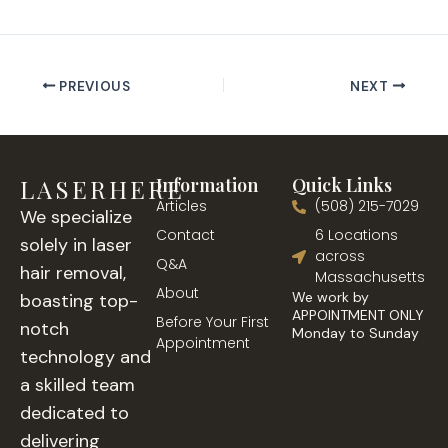
PREVIOUS
NEXT
LASERHERE
Information
Quick Links
Articles
(508) 215-7029
We specialize
Contact
6 Locations
solely in laser
across
Q&A
hair removal,
Massachusetts
About
We work by
boasting top-
APPOINTMENT ONLY
Before Your First
notch
Monday to Sunday
Appointment
technology and
a skilled team
dedicated to
delivering