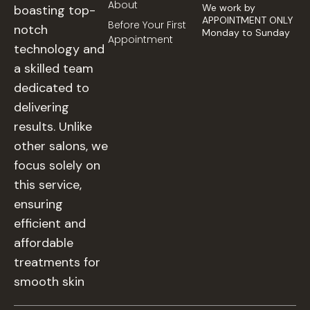
About
We work by
boasting top-
APPOINTMENT ONLY
Before Your First
notch
Monday to Sunday
Appointment
technology and
a skilled team
dedicated to
delivering
results. Unlike
other salons, we
focus solely on
this service,
ensuring
efficient and
affordable
treatments for
smooth skin