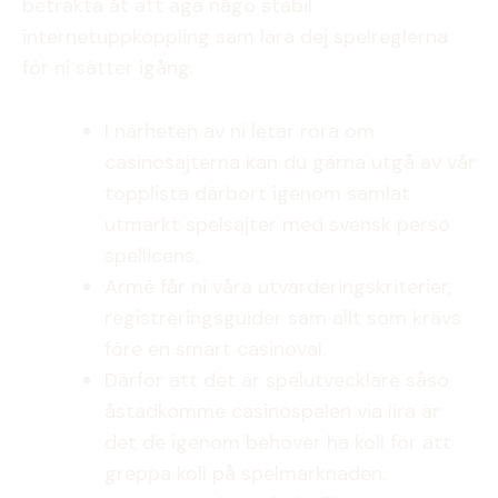
betrakta åt att äga någo stabil
internetuppkoppling sam lära dej spelreglerna
för ni sätter igång.
I närheten av ni letar röra om
casinosajterna kan du gärna utgå av vår
topplista därbort igenom samlat
utmärkt spelsajter med svensk perso
spellicens.
Armé får ni våra utvärderingskriterier,
registreringsguider sam allt som krävs
före en smart casinoval.
Därför att det är spelutvecklare såso
åstadkomme casinospelen via lira är
det de igenom behöver ha koll för att
greppa koll på spelmarknaden.