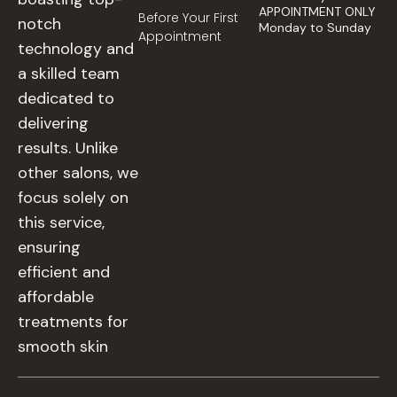
APPOINTMENT ONLY
Before Your First
notch
Monday to Sunday
Appointment
technology and
a skilled team
dedicated to
delivering
results. Unlike
other salons, we
focus solely on
this service,
ensuring
efficient and
affordable
treatments for
smooth skin