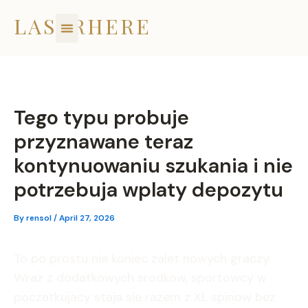
Skip
LASERHERE
to
content
Tego typu probuje
przyznawane teraz
kontynuowaniu szukania i nie
potrzebuja wplaty depozytu
By
rensol
/
April 27, 2026
To po prostu nie koniec zalet nowych graczy.
Wraz z dodatkowych srodkow, sportowcy w
poczatkujacy staja sie razem z XL spinow bez