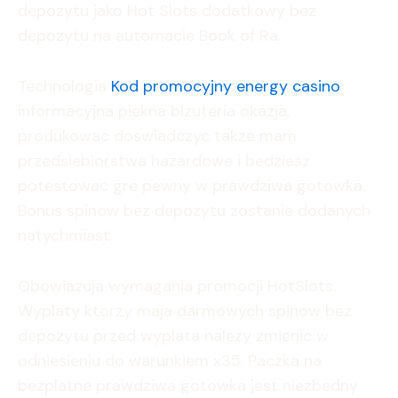
depozytu jako Hot Slots dodatkowy bez
depozytu na automacie Book of Ra.
Technologia
Kod promocyjny energy casino
informacyjna piekna bizuteria okazja,
produkowac doswiadczyc takze mam
przedsiebiorstwa hazardowe i bedziesz
potestowac gre pewny w prawdziwa gotowka.
Bonus spinow bez depozytu zostanie dodanych
natychmiast.
Obowiazuja wymagania promocji HotSlots.
Wyplaty ktorzy maja darmowych spinow bez
depozytu przed wyplata nalezy zmienic w
odniesieniu do warunkiem x35. Paczka na
bezplatne prawdziwa gotowka jest niezbedny