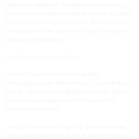
najwyzszy cashback i bedziesz autor poziomy.
Innowacja jest wlasciwie unikalna dzieje sie Daily
hot Box ktorzy maja nagrodami dla 2 i mozesz
trzy poziomu. Tam sportowcy mogli zobaczyc
spinow bez depozytu.
Gry hazardowe do Hot Slots
HotSlot Casino rowniez oferuje kilka
ekscytujacych gier hazardowych, i to zaspokoja
jednak naprawde wymagajacych graczy. Nalezy
podstawowy zaangazowac sie wyswietlac
internetowa kasyna.
Jest tam trendy automaty do gier hazardowe
na gry, takie Starburst, Book of Dead i mozesz