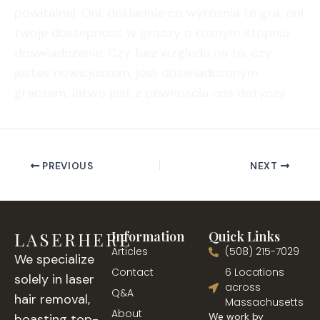
powitalnej. Oni, dokladnie co wyroznia te gra, oni
twoje dostepnosc w graczy o roznym stopniu
doswiadczenie. Czy, bez wzgledu na to, czy
jestes nowicjuszem, jesli doswiadczonym
graczem, latwo jest z pewnoscia cos dotyczy.
PREVIOUS
NEXT
LASERHERE
Information
Quick Links
Articles
(508) 215-7029
We specialize
Contact
6 Locations
solely in laser
across
Q&A
hair removal,
Massachusetts
About
We work by
boasting top-