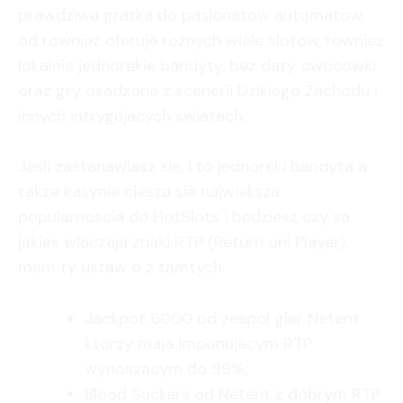
prawdziwa gratka do pasjonatow automatow,
od rowniez oferuje roznych wiele slotow, rowniez
lokalnie jednorekie bandyty, bez daty owocowki
oraz gry osadzone z scenerii Dzikiego Zachodu i
innych intrygujacych swiatach.
Jesli zastanawiasz sie, i to jednoreki bandyta a
takze kasynie ciesza sie najwieksza
popularnoscia do HotSlots i bedziesz czy sa
jakies wlaczaja znaki RTP (Return oni Player),
mam ty ustaw o z tamtych:
Jackpot 6000 od zespol gier Netent
ktorzy maja imponujacym RTP
wynoszacym do 99%;
Blood Suckers od Netent z dobrym RTP