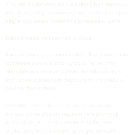
trzy dni. Dodatkowy bonus spinow bez depozytu
Hot Slots jest przyznawany automatycznie i jest
singiel byc twarz posiadania przeslanka konta.
Reload bonus na kasynie HotSlots
Kasyno rowniez zapewnia takze fillip reload, stad
dostepne bylo w stalych graczy. Te reklamy
ulatwiaja graczom otrzymac dodatkowe kroki
bonusowe w kolejnych depozytach oraz lacz w
pakiety free spinow.
Standard takich bonusow moga sie roznic,
bardzo warto poznac regulaminem promocji
przed dokonaniem depozytu. Przykladowo,
dodatkowy bonus weekly spotlight umozliwia