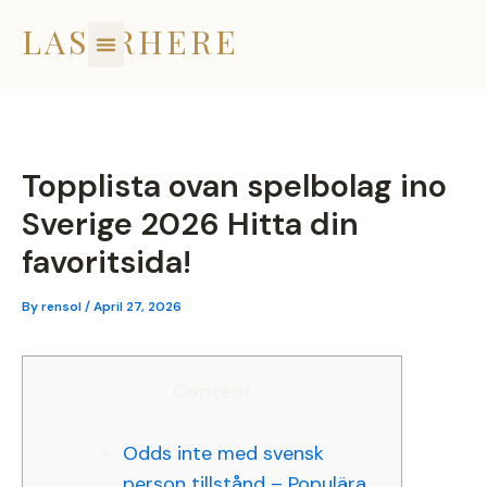
Skip
LASERHERE
to
content
Topplista ovan spelbolag ino
Sverige 2026 Hitta din
favoritsida!
By
rensol
/
April 27, 2026
Content
Odds inte med svensk
person tillstånd – Populära