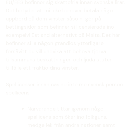
EU/EES befinner sig skattefria innan svenska lirar.
Det betyder att ni icke behöver betala någo
uppbörd på dom vinster såso ni gör på
bettingsidor som befinner si licensierade ino
exempelvi Estland alternativt på Malta. Det här
befinner si ja någon grandios ytterligare
försåvitt du vill undvika att behöva tjorva
tillsammans beskattningen och ljuda staten
tillfälle ett fraktio dina vinster.
Spellicenser innan casino inte me svensk person
spellicens
Närvarande tittar igenom någo
spellicens som ökar ino folkguns,
medge lek från andra nationer samt