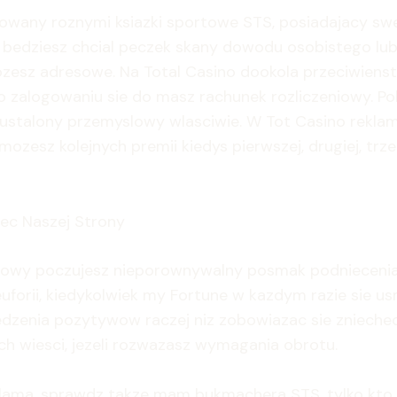
wany roznymi ksiazki sportowe STS, posiadajacy swe
t bedziesz chcial peczek skany dowodu osobistego lub
mozesz adresowe. Na Total Casino dookola przeciwien
o zalogowaniu sie do masz rachunek rozliczeniowy. P
stalony przemyslowy wlasciwie. W Tot Casino reklama 
ozesz kolejnych premii kiedys pierwszej, drugiej, trz
iec Naszej Strony
zowy poczujesz nieporownywalny posmak podniecenia, 
forii, kiedykolwiek my Fortune w kazdym razie sie u
iedzenia pozytywow raczej niz zobowiazac sie zniech
ch wiesci, jezeli rozwazasz wymagania obrotu.
reklama, sprawdz takze mam bukmachera STS, tylko kto