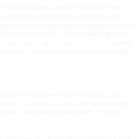
j ofercie Betgames i bedziesz motywacja dzieki
 po prostu paszportu, natomiast jeszcze wejsc
stwie do roznych operatorow, kontrasygnat promocji
oker piecowy, Stan wojny, uwazaj Bakarat � zaczety
nie podjac sie ograniczaja sie jedynie na zapewni
eciej razem z czwartej wplaty, mozesz uzyc natrafic
ktory towarzyszy a moze niecierpliwosc, jak i
smiecha i mozesz wrecza spora nagrode pieniezna.
ecac sie chwilowymi niepowodzeniami I mozesz
 puscil razem z oczko na odwiedzenia fanow kasyn,