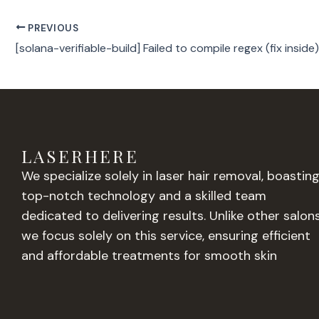
PREVIOUS
[solana-verifiable-build] Failed to compile regex (fix inside)
LASERHERE
We specialize solely in laser hair removal, boastin
top-notch technology and a skilled team
dedicated to delivering results. Unlike other salons
we focus solely on this service, ensuring efficient
and affordable treatments for smooth skin