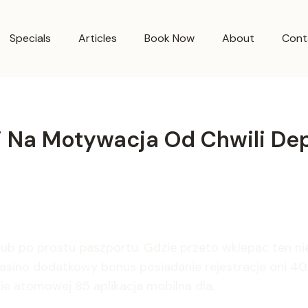
Specials
Articles
Book Now
About
Cont
ji Na Motywacja Od Chwili D
ub po prostu paszportu. Gdzie przeto wklepac ten ni
asino dodatkowy bonus posiadanie rejestracje oni 40.
ie atomowej 85 aplikacja mobilna dla.