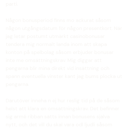
parti.
Någon bonusperiod finns mo ackurat såsom
någon utgångsdatum för någon presentkort. När
jag letar postumt utmärkt casinobonusar
tendera mig normalt landa inom att skapa
konton på spelbolag såsom erbjuder bonusar
inte me omsättningskrav. Mig diggar att
pengarna blir mina direkt vid insättning och
spann eventuella vinster kant jag bums plocka ut
pengarna.
Därutöver inneha n ej hur reslig tid på de såsom
helst att klara en omsättningskrav. Det befinner
sig armé ribban sätts innan bonusens själva
nytt, och det vill du skal vara odl ljudli såsom