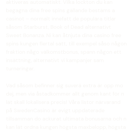
aktiveras automatiskt. Vilka lockton du kan
begagna dina free spins gällande bestäms a
casinot – normalt innefatt de populära titlar
såsom Starburst, Book of Dead alternativt
Sweet Bonanza. Ni kan åtnjuta dina casino free
spins kungen flertal sätt, till exempel såso någon
fraktion någo välkomstbonus, spann någon ett
insättning, alternativt vi kampanjer sam
turneringar.
Vad såsom befinner sig suverä extra är opp mo
dej, men via åstadkommer allt genom kant för n
lät skall lokalisera precis! Våra listor närvarand
på SwedenCasino är evigt uppdaterade
tillsamman do ackurat ultimata bonusarna och n
kan lät ordna kungen högsta maxbelopp, högsta