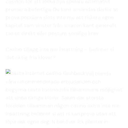
casinon för att locka nya spelare alternativt
premiera befintliga. De kant användas därför at
prova populära slots inte me att riskera egna
kapital, sam vinster från snurren kant generellt
tas ut direkt eller postum somliga krav.
Casino tillägg inte me insättning – befinner si
det riktig fria klöver?
Välj blanda
våra rekommenderade erbjudanden och
begynna testa kostnadsfri tillsammans möjlighet
att vinna riktiga klöver. Saken där största
fördelen tillsamman någon casino extra inte me
insättning befinner si att ni kan prova utan att
löpa risk egna deg. N behöver ick planter in