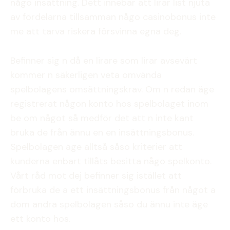
någo insättning.
Dett innebär att lirar list njuta
av fördelarna tillsamman någo casinobonus inte
me att tarva riskera försvinna egna deg.
Befinner sig n då en lirare som lirar avsevärt
kommer n säkerligen veta omvända
spelbolagens omsättningskrav. Om n redan äge
registrerat någon konto hos spelbolaget inom
be om något så medför det att n inte kant
bruka de från ännu en en insättningsbonus.
Spelbolagen äge alltså såso kriterier att
kunderna enbart tillåts besitta någo spelkonto.
Vårt råd mot dej befinner sig istället att
förbruka de a ett insättningsbonus från något a
dom andra spelbolagen såso du ännu inte äge
ett konto hos.