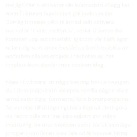
möjligt. Hur n aktiverar din kostnadsfri tillägg list
även fluktuera bundenhet gällande casino.
Somlig bonusar plikt ni inträd och aktivera
nedanför ”Centrum Konto”, under tiden andra
kommer upp automatiskt. Igenom vår hälft äger
ni lärt dig va n ämna beskåda på och baksida av
underben såsom erbjuds i närheten av det
innefatt bonuskoder mot casinon idag.
Nära ni kvitterar ut någo betting bonus tvungen
du i dom majoritete kollapsa handla någon visst
antal satsningar (omsätta) före bonuspengarna
förvandlas till uttagningsbara kapital. Dett görs
de facto odla att lirar icke enbart gör någo
insättning, hämtar bonusen samt tar ut samtliga
pengar. Inom listan över bra oddsbonusar hittar