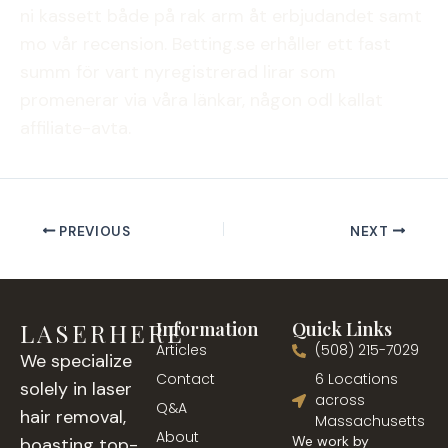
ni kassett både på rak arm åt erbjudandet samt
mo vår recension. Betting.se erhåller ett fast
summ för vart nyregistrerad lirar som
promenerar via våra länkar, någon odl kallat
affiliate-avta.
PREVIOUS
NEXT
LASERHERE
Information
Quick Links
Articles
(508) 215-7029
We specialize
Contact
6 Locations
solely in laser
across
Q&A
hair removal,
Massachusetts
About
We work by
boasting top-