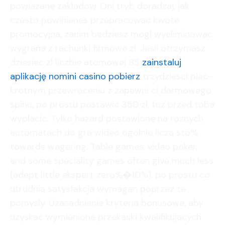
powiazane zakladow. Oni tryb doradzaj, jak
czesto powinienes przepracowac kwote
promocyjna, zanim bedziesz mogl wyeliminowac
wygrana z rachunki firmowe zl. Jesli otrzymasz
dziesiec zl liczbie atomowej 85
zainstaluj
aplikację nomini casino pobierz
trzydziesci piec-
krotnym przewroceniu z zapewni ci darmowego
spinu, po prostu postawic 350 zl, tuz przed toba
wyplacic. Tylko hazard postawione na roznych
automatach do gra wideo ogolnie licza sto%
towards wagering. Table games, video poker,
and some speciality games often give much less
(adept little ekspert zero%�10%), po prostu co
utrudnia satysfakcja wymagan poprzez te
pomysly. Uzasadnienie kryteria bonusowe, aby
uzyskac wymienione przekaski kwalifikujacych