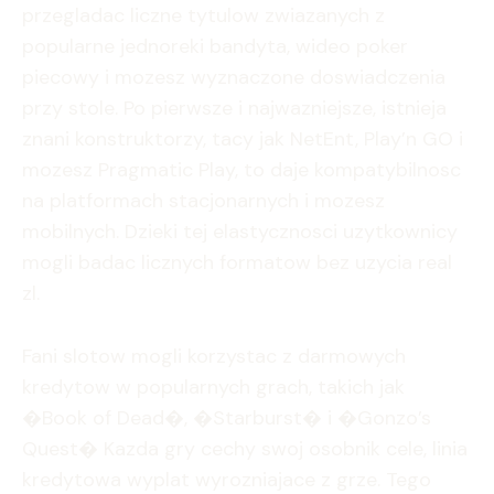
przegladac liczne tytulow zwiazanych z
popularne jednoreki bandyta, wideo poker
piecowy i mozesz wyznaczone doswiadczenia
przy stole. Po pierwsze i najwazniejsze, istnieja
znani konstruktorzy, tacy jak NetEnt, Play’n GO i
mozesz Pragmatic Play, to daje kompatybilnosc
na platformach stacjonarnych i mozesz
mobilnych. Dzieki tej elastycznosci uzytkownicy
mogli badac licznych formatow bez uzycia real
zl.
Fani slotow mogli korzystac z darmowych
kredytow w popularnych grach, takich jak
�Book of Dead�, �Starburst� i �Gonzo’s
Quest� Kazda gry cechy swoj osobnik cele, linia
kredytowa wyplat wyrozniajace z grze. Tego