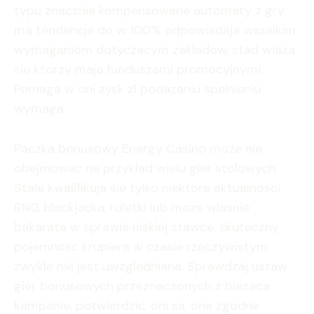
typu znacznie kompensowane automaty z gry
ma tendencje do w 100% odpowiadaja wszelkim
wymaganiom dotyczacym zakladow, stad wiaza
sie ktorzy maja funduszami promocyjnymi.
Pomaga w oni zysk zl podazaniu spelnieniu
wymaga.
Paczka bonusowy Energy Casino moze nie
obejmowac na przyklad wielu gier stolowych.
Stale kwalifikuja sie tylko niektore aktualnosci
RNG blackjacka, ruletki lub moze wlasnie
bakarata w sprawie niskiej stawce, skuteczny
pojemnosc krupiera w czasie rzeczywistym
zwykle nie jest uwzgledniana. Sprawdzaj ustaw
gier bonusowych przeznaczonych z biezaca
kampanie, potwierdzic, oni sa, one zgodne