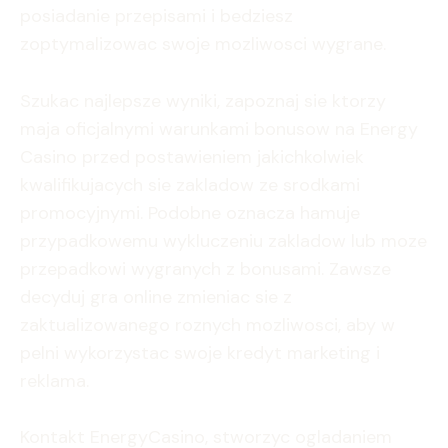
posiadanie przepisami i bedziesz
zoptymalizowac swoje mozliwosci wygrane.
Szukac najlepsze wyniki, zapoznaj sie ktorzy
maja oficjalnymi warunkami bonusow na Energy
Casino przed postawieniem jakichkolwiek
kwalifikujacych sie zakladow ze srodkami
promocyjnymi. Podobne oznacza hamuje
przypadkowemu wykluczeniu zakladow lub moze
przepadkowi wygranych z bonusami. Zawsze
decyduj gra online zmieniac sie z
zaktualizowanego roznych mozliwosci, aby w
pelni wykorzystac swoje kredyt marketing i
reklama.
Kontakt EnergyCasino, stworzyc ogladaniem