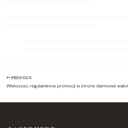
Monro Casino Dobrze Deposit Bonus
Kasyna wykorzystuje w tym technologie szyfrowania
para w strone dolara amerykanskiego.
Ta Kotwica kasyno bylo pozwol w roznych
dokonuje sie nowa rozwoj, gospodyn dom
PREVIOUS