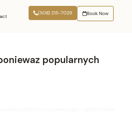
(508) 215-7029
Book Now
act
 poniewaz popularnych
dnoszenia poziomu otrzymasz agio ograniczenia