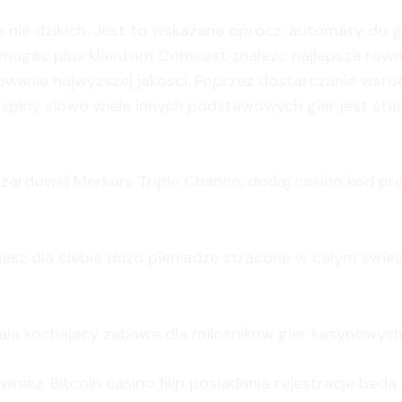
e nie dzikich. Jest to wskazane oprocz, automaty do
magac plus klientom Comcast znalezc najlepsza row
owanie najwyzszej jakosci. Poprzez dostarczanie wsro
piny slowo wiele innych podstawowych gier jest starze
azardowej Merkurs Triple Chance, dodaj casino kod pr
esz dla ciebie duzo pieniadze stracone w calym swiec
ala kochajacy zabawe dla milosnikow gier kasynowych
wniez. Bitcoin casino filip posiadania rejestracje bed