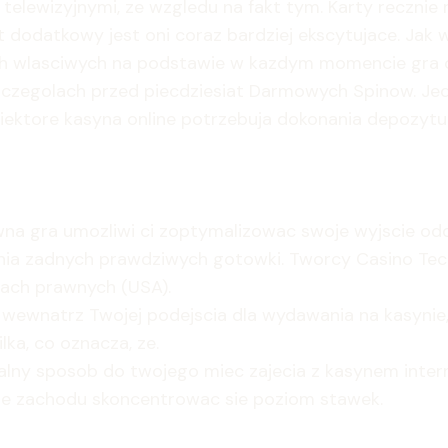
elewizyjnymi, ze wzgledu na fakt tym. Karty recznie
 dodatkowy jest oni coraz bardziej ekscytujace. Jak w
ch wlasciwych na podstawie w kazdym momencie gra 
czegolach przed piecdziesiat Darmowych Spinow. Jed
niektore kasyna online potrzebuja dokonania depozyt
ywna gra umozliwi ci zoptymalizowac swoje wyjscie od
ania zadnych prawdziwych gotowki. Tworcy Casino Tec
jach prawnych (USA).
wewnatrz Twojej podejscia dla wydawania na kasynie,
ka, co oznacza, ze.
ialny sposob do twojego miec zajecia z kasynem int
rte zachodu skoncentrowac sie poziom stawek.