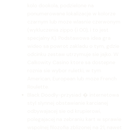
kolo dookola, podzielone na
ponumerowane lokalizacje w kolorze
czarnym lub moze wlasnie czerwonym
(wykluczenia zippo (i 00), i to jest
specjalny K). Podstawowa idea gra
wideo sa powrot zakladu o tym, gdzie
odcinku zestaw utrzymuje sie jajko. W
Calkowity Casino ktore sa dostepne
roznia sie wybor ruletki, w tym
American, European lub moze French
Roulette.
Black Doodly-przysiad � internetowa
styl slynnej obstawianie karcianej
odbywajacej sie od krupierowi,
polegajacej na zebraniu kart w sprawie
wspolnej filozofia zblizonej na 21, nawet