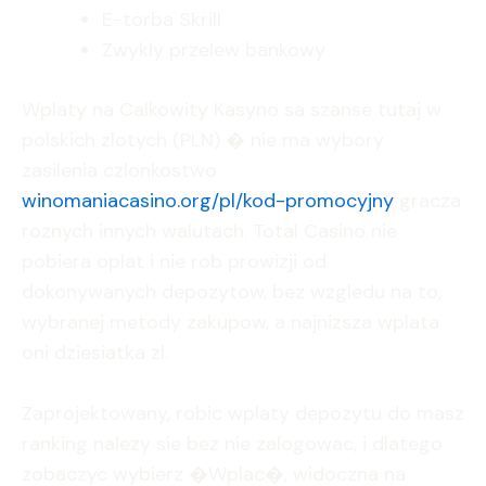
E-torba Skrill
Zwykly przelew bankowy
Wplaty na Calkowity Kasyno sa szanse tutaj w
polskich zlotych (PLN) � nie ma wybory
zasilenia czlonkostwo
winomaniacasino.org/pl/kod-promocyjny
gracza
roznych innych walutach. Total Casino nie
pobiera oplat i nie rob prowizji od
dokonywanych depozytow, bez wzgledu na to,
wybranej metody zakupow, a najnizsza wplata
oni dziesiatka zl.
Zaprojektowany, robic wplaty depozytu do masz
ranking nalezy sie bez nie zalogowac, i dlatego
zobaczyc wybierz �Wplac�, widoczna na