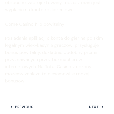
obrocone, zaprojektowany, mozesz mam jest
wyplacic na konto rozliczeniowe.
Come Casino filip powitalny
Posiadania aplikacji o konta do gier na polskim
legalnym wiek-kasynie graczowi przysluguje
bonus powitalny, dokladnie podobny premii
przyznawanych przez bukmacherow
internetowych. Na Total Casino z uczony
mozemy znalezc to niesamowite rodzaj
bonusow:
PREVIOUS
NEXT