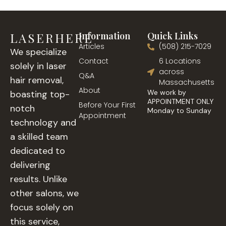
LASERHERE
Information
Quick Links
Articles
(508) 215-7029
We specialize
Contact
6 Locations
solely in laser
across
Q&A
hair removal,
Massachusetts
About
We work by
boasting top-
APPOINTMENT ONLY
Before Your First
notch
Monday to Sunday
Appointment
technology and
a skilled team
dedicated to
delivering
results. Unlike
other salons, we
focus solely on
this service,