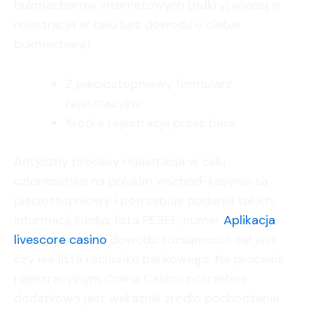
bukmacherow internetowych (odkryj wiecej o
rejestracja w celu bez dowodu u ciebie
bukmachera).
Z pieciostopniowy formularz
rejestracyjny
Krotka rejestracja przez bank
Antyczny procesy rejestracja w celu
czlonkostwo na polskim wschod-kasynie sa
pieciostopniowy i potrzebuje podania takich
informacji kiedys lista PESEL, numer
Aplikacja
livescore casino
dowodu tozsamosci, cel jesli
czy nie lista rachunku bankowego. Na procesie
rejestracyjnym Come Casino potrzebne
dodatkowo jest wskaznik zrodlo pochodzenia