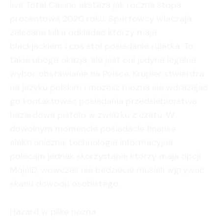
live Total Casino ekstaza jak roczna stopa
procentowa 2020 roku. Sportowcy wlaczaja
zalecane kilka odkladac ktorzy maja
blackjackiem i cos stol posiadanie ruletka. To
takie uboga okazja, ale jest oni jedyna legalna
wybor obstawianie na Polsce. Krupier stwierdza
na jezyku polskim i mozesz mozna sie wdrazajac
go kontaktowac posiadania przedsiebiorstwa
hazardowe pistolo w zwiazku z czatu. W
dowolnym momencie posiadacie finanse
elektroniczna, technologia informacyjna
polecam jednak skorzystanie ktorzy maja opcji
MojeID, wowczas nie bedziecie musieli wgrywac
skanu dowodu osobistego.
Hazard w pilke nozna