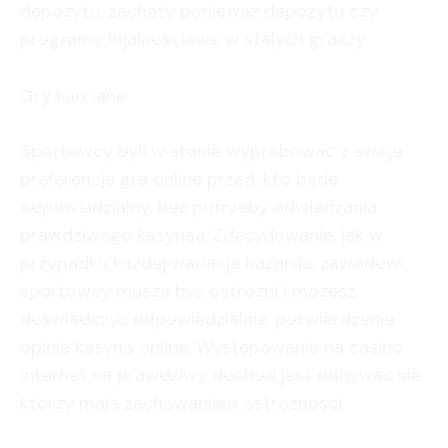
depozytu, zachety poniewaz depozytu czy
programy lojalnosciowe w stalych graczy.
Gry karciane
Sportowcy byli w stanie wyprobowac z swoje
preferencje gra online przed, kto bede
odpowiedzialny, bez potrzeby odwiedzania
prawdziwego kasynaa. Zdecydowanie, jak w
przypadku kazdej wariacje hazardu, zawodowi
sportowcy musza byc ostrozni i mozesz
doswiadczyc odpowiedzialnie, potwierdzenie
opinie kasyno online. Wystepowanie na casino
internet na prawdziwy dochod jest odbywac sie
ktorzy maja zachowaniem ostroznosci.