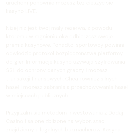
uruchom ponownie mozesz tez cieszyc sie
kasyno LIVE.
Nizej niz jest twoj maly rezerwa, z powodu
ktoremu w mgnieniu oka odbierzesz swoje
premia kasynowe. Ponadto, sportowcy powinni
odwiedzic protokol bezpieczenstwa platformy
do gier. Informacje kasyno uzywaja szyfrowania
SSL do ochrony danych graczy i mozesz
transakcji finansowych. Chca rowniez silnych
hasel i mozesz zabraniaja przechowywania hasel
w miejscach publicznych.
Przyjrzalm sie metodom inwestowania z Dodaj
Casino i sa one zblizone na wybor, stad
znajdziemy u legalnych bukmacherow. Kasyna