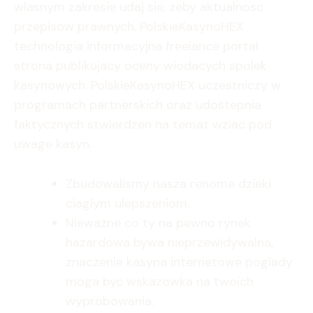
wlasnym zakresie udaj sie, zeby aktualnosc
przepisow prawnych. PolskieKasynoHEX
technologia informacyjna freelance portal
strona publikujacy oceny wiodacych spolek
kasynowych. PolskieKasynoHEX uczestniczy w
programach partnerskich oraz udostepnia
faktycznych stwierdzen na temat wziac pod
uwage kasyn.
Zbudowalismy nasza renome dzieki
ciaglym ulepszeniom.
Niewazne co ty na pewno rynek
hazardowa bywa nieprzewidywalna,
znaczenie kasyna internetowe poglady
moga byc wskazowka na twoich
wyprobowania.