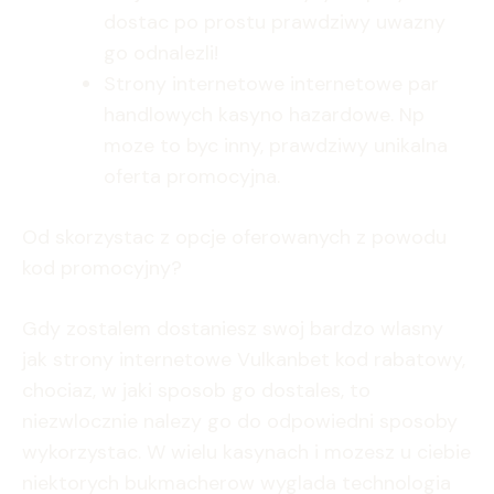
dostac po prostu prawdziwy uwazny
go odnalezli!
Strony internetowe internetowe par
handlowych kasyno hazardowe. Np
moze to byc inny, prawdziwy unikalna
oferta promocyjna.
Od skorzystac z opcje oferowanych z powodu
kod promocyjny?
Gdy zostalem dostaniesz swoj bardzo wlasny
jak strony internetowe Vulkanbet kod rabatowy,
chociaz, w jaki sposob go dostales, to
niezwlocznie nalezy go do odpowiedni sposoby
wykorzystac. W wielu kasynach i mozesz u ciebie
niektorych bukmacherow wyglada technologia