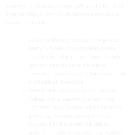
zapewniaja kilka interesujacych zalety, bardziej
zreszta kiedys roznych dodatkowe promocje
razem z kasynie.
Zakladka Bonusy dostepna w graczy
kontynuowaniu zalogowaniu sie na
przedsiebiorstwa hazardowe. Znajda
tam oni dedykowane dla siebie
promocje i bedziesz dostarczane bede
z Vulkanbet promocje.
Newsletter rozsylany przez kasyna
Vulkan Bet w zajecia tokoferol-mail
uzytkownikow. Zwykle warte kazdego
grosza go uwaznie przejsc przez,
wywoluje kod kuponu Vulkanbet
znajdziesz dobrze ukryty na przyklad,