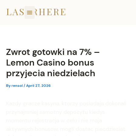
Skip
LASERHERE
to
content
Zwrot gotowki na 7% –
Lemon Casino bonus
przyjecia niedzielach
By
rensol
/
April 27, 2026
Kazdy gracze kasyna, ktorzy posiadaja dokonali
przynajmniej samotny depozytu kiedys
momentu rejestracja w celu i nie maja
aktywnych bonusow, mogli dostac piecdziesiat