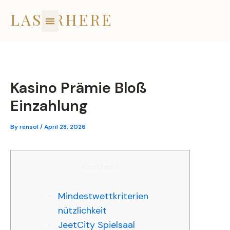
Skip
LASERHERE
to
content
Kasino Prämie Bloß
Einzahlung
By
rensol
/
April 28, 2026
Content
Mindestwettkriterien
nützlichkeit
JeetCity Spielsaal