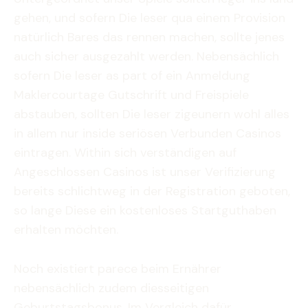
gehen, und sofern Die leser qua einem Provision
natürlich Bares das rennen machen, sollte jenes
auch sicher ausgezahlt werden. Nebensächlich
sofern Die leser as part of ein Anmeldung
Maklercourtage Gutschrift und Freispiele
abstauben, sollten Die leser zigeunern wohl alles
in allem nur inside seriösen Verbunden Casinos
eintragen. Within sich verständigen auf
Angeschlossen Casinos ist unser Verifizierung
bereits schlichtweg in der Registration geboten,
so lange Diese ein kostenloses Startguthaben
erhalten möchten.
Noch existiert parece beim Ernährer
nebensächlich zudem diesseitigen
Geburtstagsbonus. Im Vergleich dafür