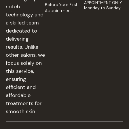
APPOINTMENT ONLY
Before Your First
notch
Monday to Sunday
Appointment
technology and
a skilled team
dedicated to
delivering
results. Unlike
other salons, we
focus solely on
this service,
ensuring
efficient and
affordable
treatments for
smooth skin