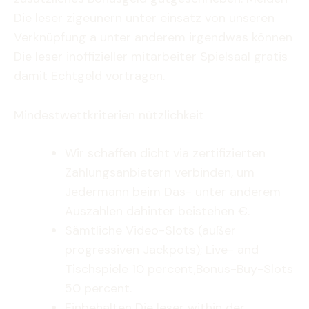
Die leser zigeunern unter einsatz von unseren
Verknüpfung a unter anderem irgendwas können
Die leser inoffizieller mitarbeiter Spielsaal gratis
damit Echtgeld vortragen.
Mindestwettkriterien nützlichkeit
Wir schaffen dicht via zertifizierten
Zahlungsanbietern verbinden, um
Jedermann beim Das- unter anderem
Auszahlen dahinter beistehen €.
Sämtliche Video-Slots (außer
progressiven Jackpots); Live- and
Tischspiele 10 percent,Bonus-Buy-Slots
50 percent.
Einbehalten Die leser within der