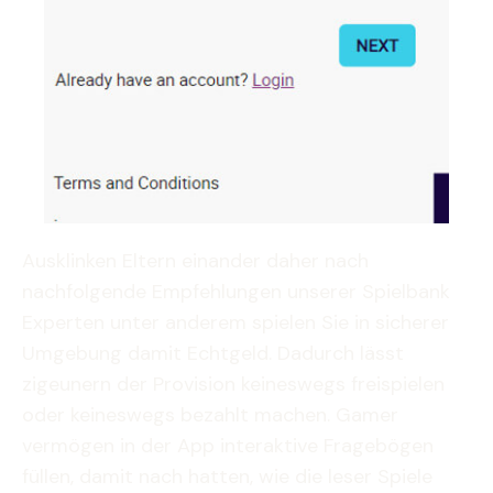
Ausklinken Eltern einander daher nach
nachfolgende Empfehlungen unserer Spielbank
Experten unter anderem spielen Sie in sicherer
Umgebung damit Echtgeld. Dadurch lässt
zigeunern der Provision keineswegs freispielen
oder keineswegs bezahlt machen. Gamer
vermögen in der App interaktive Fragebögen
füllen, damit nach hatten, wie die leser Spiele