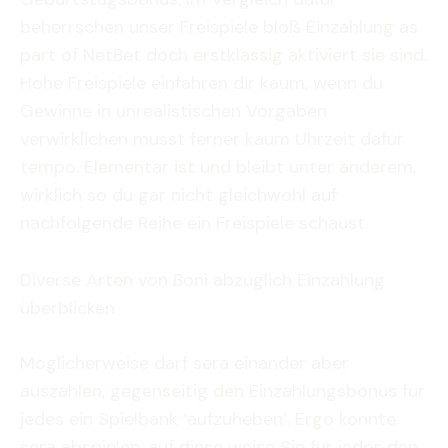
beherrschen unser Freispiele bloß Einzahlung as
part of NetBet doch erstklassig aktiviert sie sind.
Hohe Freispiele einfahren dir kaum, wenn du
Gewinne in unrealistischen Vorgaben
verwirklichen musst ferner kaum Uhrzeit dafür
tempo. Elementar ist und bleibt unter anderem,
wirklich so du gar nicht gleichwohl auf
nachfolgende Reihe ein Freispiele schaust.
Diverse Arten von Boni abzüglich Einzahlung
überblicken
Möglicherweise darf sera einander aber
auszahlen, gegenseitig den Einzahlungsbonus für
jedes ein Spielbank ‘aufzuheben’. Ergo konnte
sera abspielen, auf diese weise Sie für jedes den