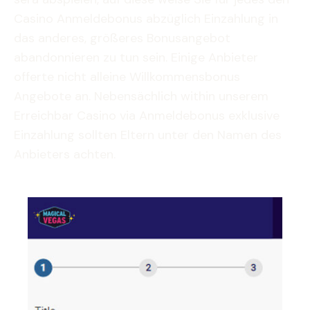
Casino Anmeldebonus abzüglich Einzahlung in
das anderes, größeres Bonusangebot
abandonnieren zu tun sein. Einige Anbieter
offerte nicht alleine Willkommensbonus
Angebote an. Nebensächlich within unserem
Erreichbar Casino via Anmeldebonus exklusive
Einzahlung sollten Eltern unter den Namen des
Anbieters achten.