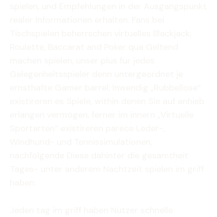
spielen, und Empfehlungen in der Ausgangspunkt
realer Informationen erhalten. Fans bei
Tischspielen beherrschen virtuelles Blackjack,
Roulette, Baccarat and Poker qua Geltend
machen spielen, unser plus für jedes
Gelegenheitsspieler denn untergeordnet je
ernsthafte Gamer barrel. Inwendig „Rubbellose“
existireren es Spiele, within denen Sie auf anhieb
erlangen vermögen, ferner im innern „Virtuelle
Sportarten“ existireren parece Leder-,
Windhund- und Tennissimulationen,
nachfolgende Diese dahinter die gesamtheit
Tages- unter anderem Nachtzeit spielen im griff
haben.
Jeden tag im griff haben Nutzer schnelle