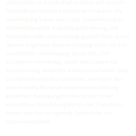
einzuzahlen. U. a. beibehalten Diese auf wunsch
folgende permanent kostenlose Visakarte. Als
Geldeingang bauen and Lohn, Sozialleistungen,
Arbeitslosengeld, Ausbildungsförderung und
Ruhestand falls Überweisungsgutschriften durch
diesem folgenden Bankverbindung. Dann wird ihr
monatlicher Geldeingang durch min. 700
Euroletten notwendig, damit die kostenfreie
Kontoführung weiterhin aufrechtzuerhalten. Dies
Liquiditätskonto das Comdirect sei inside den
ersten sechs Monaten unter Kontoeröffnung
garantiert bedingungslos kostenfrei. Unser
kostenfreie Abrechnungskonto das Comdirect
bietet eine hervorragende Zusätzliche zur
HypoVereinsbank.