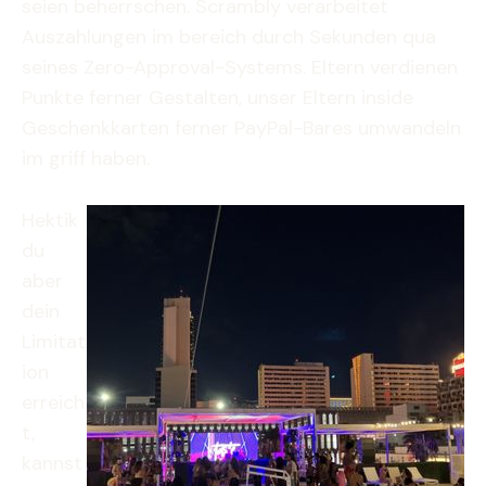
seien beherrschen. Scrambly verarbeitet
Auszahlungen im bereich durch Sekunden qua
seines Zero-Approval-Systems. Eltern verdienen
Punkte ferner Gestalten, unser Eltern inside
Geschenkkarten ferner PayPal-Bares umwandeln
im griff haben.
Hektik
du
aber
dein
Limitat
ion
erreich
t,
kannst