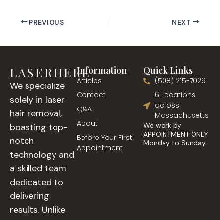
PREVIOUS
NEXT
LASERHERE
Information
Quick Links
Articles
(508) 215-7029
We specialize
Contact
6 Locations
solely in laser
across
Q&A
hair removal,
Massachusetts
About
We work by
boasting top-
APPOINTMENT ONLY
Before Your First
notch
Monday to Sunday
Appointment
technology and
a skilled team
dedicated to
delivering
results. Unlike