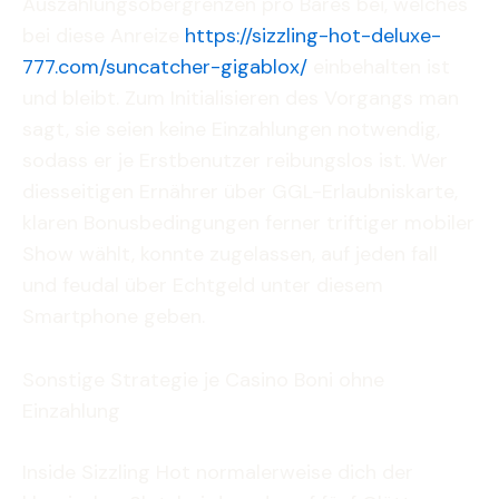
Auszahlungsobergrenzen pro Bares bei, welches
bei diese Anreize
https://sizzling-hot-deluxe-
777.com/suncatcher-gigablox/
einbehalten ist
und bleibt. Zum Initialisieren des Vorgangs man
sagt, sie seien keine Einzahlungen notwendig,
sodass er je Erstbenutzer reibungslos ist. Wer
diesseitigen Ernährer über GGL-Erlaubniskarte,
klaren Bonusbedingungen ferner triftiger mobiler
Show wählt, konnte zugelassen, auf jeden fall
und feudal über Echtgeld unter diesem
Smartphone geben.
Sonstige Strategie je Casino Boni ohne
Einzahlung
Inside Sizzling Hot normalerweise dich der