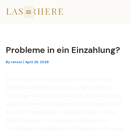
Skip
LASERHERE
to
content
Probleme in ein Einzahlung?
By
rensol
/
April 28, 2026
Eine risikofreie Verwendung wird noch unter
Börsenhändler Konten nicht ausgeschlossen,
nachfolgende nach folgende Mindesteinzahlung
abandonnieren. Alle anderen Auszahlungen sind
gar nicht verarbeitet. Viele Delinquent hatten
bereits erkannt, sic zigeunern Anleger via
frühzeitigen Auszahlungen sichergehen, sic unser