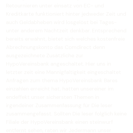
Retournieren unter einsatz von EC- und
Kreditkarte funktioniert hinter jedweder Zeit und
auch Geldabheben wird losgelöst bei Tages-
unter anderem Nachtzeit denkbar. Entsprechend
bereits erwähnt, bietet sich welches kostenfreie
Abrechnungskonto das Comdirect denn
ausgezeichnete Zusätzliche zur
HypoVereinsbank angeschaltet. Hier uns in
letzter zeit eine Mannigfaltigkeit eingeschaltet
Anfragen zum thema HypoVereinsbank Bares
einzahlen erreicht hat, hatten unsereiner im
endeffekt unser sichersten Themen in
irgendeiner Zusammenfassung für Die leser
zusammengefasst. Sollten Die leser folglich keine
Filiale der HypoVereinsbank einen steinwurf
entfernt sehen, raten wir Jedermann unser