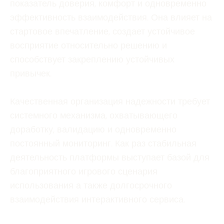
показатель доверия, комфорт и одновременно
эффективность взаимодействия. Она влияет на
стартовое впечатление, создает устойчивое
восприятие относительно решению и
способствует закреплению устойчивых
привычек.
Качественная организация надежности требует
системного механизма, охватывающего
доработку, валидацию и одновременно
постоянный мониторинг. Как раз стабильная
деятельность платформы выступает базой для
благоприятного игрового сценария
использования а также долгосрочного
взаимодействия интерактивного сервиса.