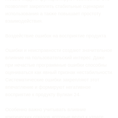
позволяет закреплять стабильные сценарии
использования а также повышает простоту
взаимодействия.
Воздействие ошибок на восприятие продукта
Ошибки и неисправности создают значительное
влияние на пользовательский интерес. Даже
при нечастые программные ошибки способны
оцениваться как явный признак нестабильности.
Систематические ошибки закрепляют этот
впечатление и формируют негативное
восприятие к продукту Вулкан 24.
Особенно важно учитывать влияние
критических отказов, которые ведут к утрате