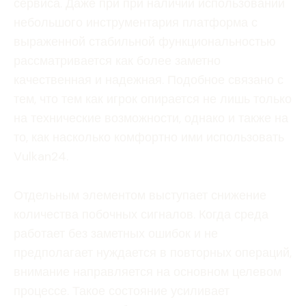
сервиса. Даже при при наличии использовании
небольшого инструментария платформа с
выраженной стабильной функциональностью
рассматривается как более заметно
качественная и надежная. Подобное связано с
тем, что тем как игрок опирается не лишь только
на технические возможности, однако и также на
то, как насколько комфортно ими использовать
Vulkan24.
Отдельным элементом выступает снижение
количества побочных сигналов. Когда среда
работает без заметных ошибок и не
предполагает нуждается в повторных операций,
внимание направляется на основном целевом
процессе. Такое состояние усиливает