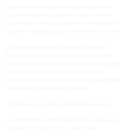
сведений или прерыванию взаимодействия.
Подобные случаи нарушают непрерывность
взаимодействия и одновременно вынуждают к
лишних операций ради возобновления работы.
Для минимизации негативного результата
требуется не лишь лишь исправлять ошибки,
однако и еще поддерживать корректную работу
с исключений. Такое решение позволяет
системе поддерживать устойчивость даже при
появлении проблемных ситуаций.
Стабильность а также производительность
Быстродействие непосредственно связана со
надежностью. Быстрая а также ровная