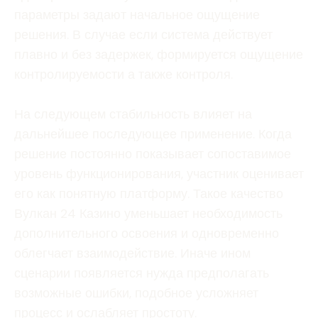
параметры задают начальное ощущение
решения. В случае если система действует
плавно и без задержек, формируется ощущение
контролируемости а также контроля.
На следующем стабильность влияет на
дальнейшее последующее применение. Когда
решение постоянно показывает сопоставимое
уровень функционирования, участник оценивает
его как понятную платформу. Такое качество
Вулкан 24 Казино уменьшает необходимость
дополнительного освоения и одновременно
облегчает взаимодействие. Иначе ином
сценарии появляется нужда предполагать
возможные ошибки, подобное усложняет
процесс и ослабляет простоту.