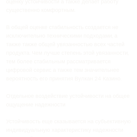
оценку устойчивости а также делает работу
существенно комфортным.
В общей оценке стабильность создается не
исключительно техническими подходами, а
также также общей увязанностью всех частей
продукта. Чем лучше степень этой увязанности,
тем более стабильным рассматривается
цифровой сервис а также тем значительнее
вероятность его принятия Вулкан 24 Казино.
Отдельное воздействие устойчивости на общее
ощущение надежности
Устойчивость еще сказывается на субъективную
индивидуальную характеристику надежности