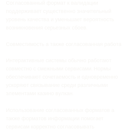
Согласованный формат к валидации
поддерживает существенно значительный
уровень качества и уменьшает вероятность
возникновения серьезных сбоев.
Совместимость а также согласованная работа
Интерактивные системы обычно работают
совместно с смежными сервисами. Нормы
обеспечивают сочетаемость и одновременно
ускоряют связывание среди различными
элементами казино вулкан.
Использование согласованных форматов а
также форматов информации помогает
сервисам корректно согласовывать