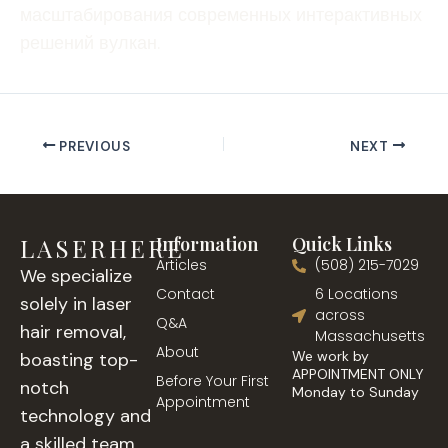
масштабирования современных интерактивных
решений вулкан.
PREVIOUS
NEXT
LASERHERE
Information
Quick Links
Articles
(508) 215-7029
We specialize
Contact
6 Locations
solely in laser
across
Q&A
hair removal,
Massachusetts
About
We work by
boasting top-
APPOINTMENT ONLY
Before Your First
notch
Monday to Sunday
Appointment
technology and
a skilled team