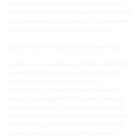
интерактивных продуктов, давая возможность
сохранять стабильный стандарт эффективности
и одновременно адаптироваться к изменениям
сдвигам вне снижения результативности.
Практические факторы использования норм
Одним в числе значимых достоинств является
снижение привязки к единичных участников.
Если проектирование реализуется в
соответствии с единым нормам, понимание
процесса распределяются в рамках команды
более равномерно. Это позволяет сохранять
проект в том числе во время изменении набора
участников и одновременно ослабляет риски,
соотнесенные с риском утратой основных