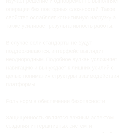
изучает решение и одновременно выполняет
операции без повторных сложностей. Такое
свойство ослабляет когнитивную нагрузку а
также усиливает результативность работы.
В случае если стандарты не будут
поддерживаются, интерфейс выглядит
неоднородным. Подобное вулкан усложняет
навигацию и вынуждает к лишних усилий с
целью понимания структуры взаимодействия
платформы.
Роль норм в обеспечении безопасности
Защищенность является важным аспектом
создания интерактивных систем, и