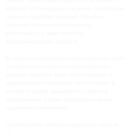
правил. Такие нормы задают обязательные
критерии для внедрению функций, организации
среды и обработке сведений. Подобное
позволяет обеспечить стабильную
деятельность а также понятное
функционирование продукта.
Во время игнорировании норм отдельная часть
системы в состоянии быть выполнена по-
разному, подобное ведет к расхождению и
одновременно повышению числа ошибок. В
контексте сервис оказывается сложнее в
обслуживании а также существенно менее
надежным к изменениям.
Нормирование помогает поддержать единый