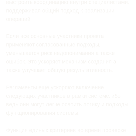
выстроить координацию внутри специалистами,
поддерживая общий подход к реализации
операций.
Если все основные участники проекта
применяют согласованные подходы,
уменьшается риск недопонимания а также
ошибок. Это ускоряет механизм создания а
также улучшает общую результативность.
Регламенты еще ускоряют включение
следующих участников в рамки системе, ибо
ведь они могут легче освоить логику и подходы
функционирования системы.
Функция единых критериев во время проверке