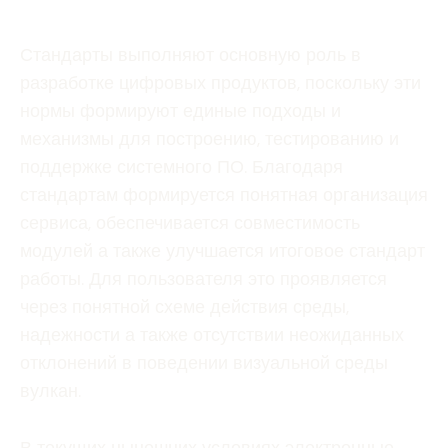
Стандарты выполняют основную роль в
разработке цифровых продуктов, поскольку эти
нормы формируют единые подходы и
механизмы для построению, тестированию и
поддержке системного ПО. Благодаря
стандартам формируется понятная организация
сервиса, обеспечивается совместимость
модулей а также улучшается итоговое стандарт
работы. Для пользователя это проявляется
через понятной схеме действия среды,
надежности а также отсутствии неожиданных
отклонений в поведении визуальной среды
вулкан.
В текущих нынешних условиях электронные