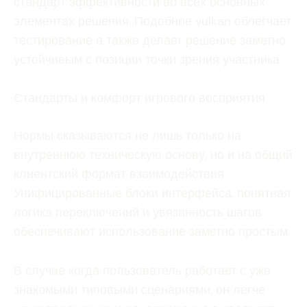
стандарт эффективности во всех основных
элементах решения. Подобное vulkan облегчает
тестирование а также делает решение заметно
устойчивым с позиции точки зрения участника.
Стандарты и комфорт игрового восприятия
Нормы сказываются не лишь только на
внутреннюю техническую основу, но и на общий
клиентский формат взаимодействия.
Унифицированные блоки интерфейса, понятная
логика переключений и увязанность шагов
обеспечивают использование заметно простым.
В случае когда пользователь работает с уже
знакомыми типовыми сценариями, он легче