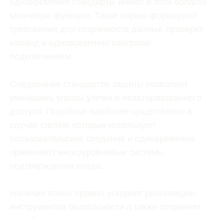
одновременно стандарты имеют в этой области
ключевую функцию. Такие нормы формируют
требования для сохранности данных, проверке
команд и одновременно контролю
подключением.
Следование стандартов защиты позволяет
уменьшить угрозы утечек и неавторизованного
доступа. Подобное наиболее существенно в
случае систем, которые используют
пользовательские сведения и одновременно
применяют многоуровневые системы
подтверждения входа.
Наличие ясных правил ускоряет реализацию
инструментов безопасности а также сохраняет