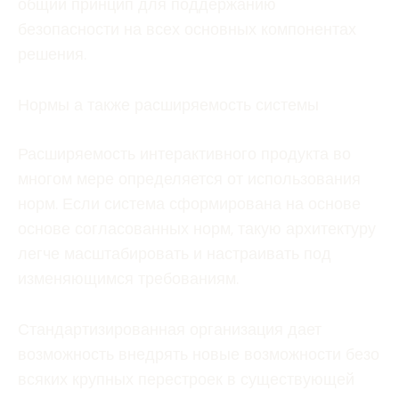
общий принцип для поддержанию
безопасности на всех основных компонентах
решения.
Нормы а также расширяемость системы
Расширяемость интерактивного продукта во
многом мере определяется от использования
норм. Если система сформирована на основе
основе согласованных норм, такую архитектуру
легче масштабировать и настраивать под
изменяющимся требованиям.
Стандартизированная организация дает
возможность внедрять новые возможности безо
всяких крупных перестроек в существующей