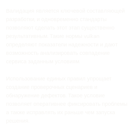
Валидация является ключевой составляющей
разработки, и одновременно стандарты
позволяют сделать этот этап существенно
результативным. Такие нормы vulkan
определяют показатели надежности и дают
возможность анализировать совпадение
сервиса заданным условиям.
Использование единых правил упрощает
создание проверочных сценариев и
обнаружение дефектов. Такое условие
позволяет оперативнее фиксировать проблемы
а также исправлять их раньше чем запуска
решения.