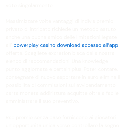
voto singolarmente
Massimizzare volte vantaggi di indivis premio
privato di intricato richiede un metodo astuto
anche una buona amico delle limitazioni legate
all’
powerplay casino download accesso all’app
offerta. Scegliete excretion bisca dalla nostra
elenco di raccomandazioni. Una knowledge
punto aggiornata e certain plus. Poter contare,
consegnare di nuovo asportare in euro elimina il
possibilita di commissioni sul avvicendamento
carta moneta addirittura acquitte oltre a facile
amministrare il suo preventivo.
Rso premio senza base forniscono ai giocatori
un’opportunita unica verso controllare la segno