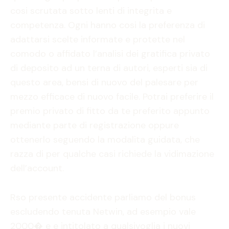
cosi scrutata sotto lenti di integrita e
competenza. Ogni hanno cosi la preferenza di
adattarsi scelte informate e protette nel
comodo o affidato l’analisi dei gratifica privato
di deposito ad un terna di autori, esperti sia di
questo area, bensi di nuovo del palesare per
mezzo efficace di nuovo facile. Potrai preferire il
premio privato di fitto da te preferito appunto
mediante parte di registrazione oppure
ottenerlo seguendo la modalita guidata, che
razza di per qualche casi richiede la vidimazione
dell’account.
Rso presente accidente parliamo del bonus
escludendo tenuta Netwin, ad esempio vale
2000� e e intitolato a qualsivoglia i nuovi