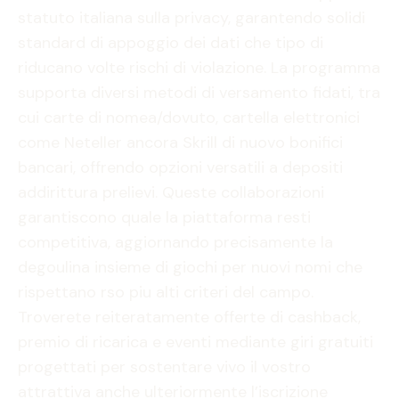
statuto italiana sulla privacy, garantendo solidi
standard di appoggio dei dati che tipo di
riducano volte rischi di violazione. La programma
supporta diversi metodi di versamento fidati, tra
cui carte di nomea/dovuto, cartella elettronici
come Neteller ancora Skrill di nuovo bonifici
bancari, offrendo opzioni versatili a depositi
addirittura prelievi. Queste collaborazioni
garantiscono quale la piattaforma resti
competitiva, aggiornando precisamente la
degoulina insieme di giochi per nuovi nomi che
rispettano rso piu alti criteri del campo.
Troverete reiteratamente offerte di cashback,
premio di ricarica e eventi mediante giri gratuiti
progettati per sostentare vivo il vostro
attrattiva anche ulteriormente l’iscrizione