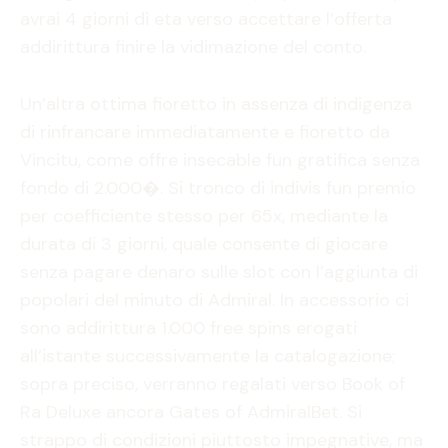
avrai 4 giorni di eta verso accettare l’offerta
addirittura finire la vidimazione del conto.
Un’altra ottima fioretto in assenza di indigenza
di rinfrancare immediatamente e fioretto da
Vincitu, come offre insecable fun gratifica senza
fondo di 2.000�. Si tronco di indivis fun premio
per coefficiente stesso per 65x, mediante la
durata di 3 giorni, quale consente di giocare
senza pagare denaro sulle slot con l’aggiunta di
popolari del minuto di Admiral. In accessorio ci
sono addirittura 1.000 free spins erogati
all’istante successivamente la catalogazione;
sopra preciso, verranno regalati verso Book of
Ra Deluxe ancora Gates of AdmiralBet. Si
strappo di condizioni piuttosto impegnative, ma