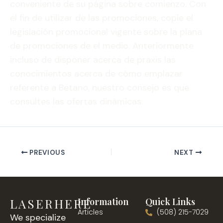
conveniente de su página sobre comienzo. Con
el fin de utilizar de las promociones, copie el
legislación promocional vigente sobre la plana
de promociones de el medio. Anteriormente
incluso de disponer acerca de praxis las
conocimientos acerca de cómo emplazar
referente a Betano, nuestro consejo es que
consultes las ofertas dinámicas.
PREVIOUS
NEXT
LASERHERE
Information
Quick Links
Articles
(508) 215-7029
We specialize