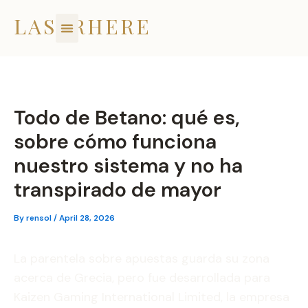
Skip
LASERHERE
to
content
Todo de Betano: qué es,
sobre cómo funciona
nuestro sistema y no ha
transpirado de mayor
By
rensol
/
April 28, 2026
La parentela sobre apuestas guarda su zona
acerca de Grecia, pero fue desarrollada para
Kaizen Gaming International Limited, la empresa