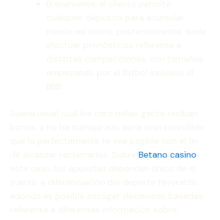
Brevemente, el cliente permite
cualquier depósito para acumular
cesión así­ como, posteriormente, suele
efectuar pronósticos referente a
distintas competiciones, con tamaños
empezando por el fútbol inclusive el
BBB.
Suena usual cual los cero millas gente reciban
bonos, y no ha transpirado serí­a imprescindible
que lo perfectamente te sea posible con el fin
de alcanzar reclamarlos. Sobre
Betano casino
este caso, los apuestas dependen único de el
suerte, a diferenciación del deporte favorable,
adonde es posible escoger decisiones basadas
referente a diferentes información sobre