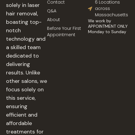
Contact
6 Locations
solely in laser
across
Q&A
hair removal,
Massachusetts
About
We work by
boasting top-
APPOINTMENT ONLY
Before Your First
notch
Monday to Sunday
Appointment
technology and
a skilled team
dedicated to
delivering
results. Unlike
other salons, we
focus solely on
this service,
ensuring
efficient and
affordable
treatments for