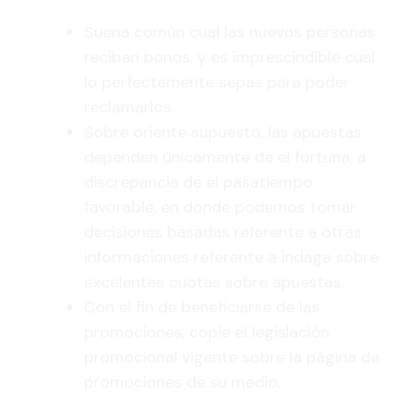
Suena común cual las nuevos personas
reciban bonos, y es imprescindible cual
lo perfectamente sepas para poder
reclamarlos.
Sobre oriente supuesto, las apuestas
dependen únicamente de el fortuna, a
discrepancia de el pasatiempo
favorable, en donde podemos tomar
decisiones basadas referente a otras
informaciones referente a indaga sobre
excelentes cuotas sobre apuestas.
Con el fin de beneficiarse de las
promociones, copie el legislación
promocional vigente sobre la página de
promociones de su medio.