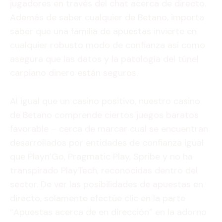
jugadores en través del chat acerca de directo.
Además de saber cualquier de Betano, importa
saber que una familia de apuestas invierte en
cualquier robusto modo de confianza así­ como
asegura que las datos y la patologí­a del túnel
carpiano dinero están seguros.
Al igual que un casino positivo, nuestro casino
de Betano comprende ciertos juegos baratos
favorable – cerca de marcar cual se encuentran
desarrollados por entidades de confianza igual
que Playn’Go, Pragmatic Play, Spribe y no ha
transpirado PlayTech, reconocidas dentro del
sector. De ver las posibilidades de apuestas en
directo, solamente efectúe clic en la parte
“Apuestas acerca de en dirección” en la adorno