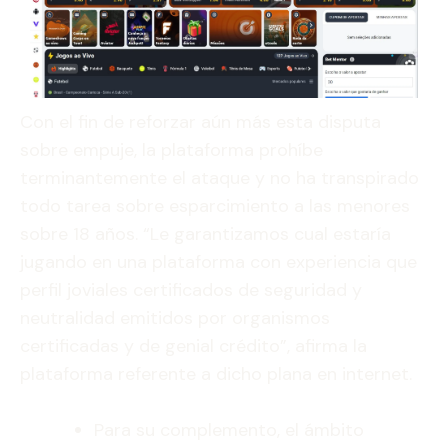
Con el fin de reforzar aún más esta disputa
sobre empuje, la plataforma prohíbe
terminantemente el ataque y no ha transpirado
todo tarea sobre esparcimiento a las menores
sobre 18 años. “Le garantizamos cual estaría
jugando en una plataforma con experiencia que
perfil joviales certificados de seguridad y
neutralidad emitidos por organismos
certificadas y de genial crédito”, afirma la
plataforma referente a dicho plana en internet.
Para su complemento, el ámbito