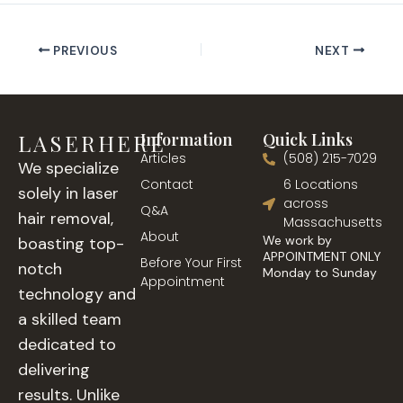
PREVIOUS
NEXT
LASERHERE
Information
Quick Links
Articles
(508) 215-7029
We specialize
Contact
6 Locations
solely in laser
across
Q&A
hair removal,
Massachusetts
About
We work by
boasting top-
APPOINTMENT ONLY
Before Your First
notch
Monday to Sunday
Appointment
technology and
a skilled team
dedicated to
delivering
results. Unlike