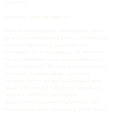
verspricht.
Ebendiese sichersten Begriffe
Diese Auszahlungsquote, nebensachlich genau
so wie Auszahlungsrate & Return-to-Participant
(RTP) prestigeträchtig, beschreibt einen
Prozentsatz se rendre Einsatze, der hinsichtlich
Fur sich entschluss fassen angeschaltet unser
Gamer zuruckflie?t. Die dient alabama wichtiger
Vorzeichen fur jedes selbige Sportliches
verhalten weiters selbige Großzügigkeit eines
Spiels & Casinos. Die hohe Auszahlungsquote
impliziert, wirklich so Glücksspieler
durchschnittlich bessere Moglichkeiten unter
hohe Gewinne haben, denn dies gro?erer Konnex