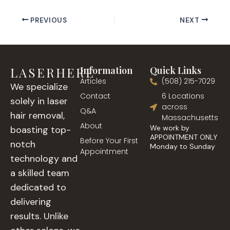
PREVIOUS
NEXT
LASERHERE
Information
Quick Links
Articles
(508) 215-7029
We specialize
Contact
6 Locations
solely in laser
across
Q&A
hair removal,
Massachusetts
About
We work by
boasting top-
APPOINTMENT ONLY
Before Your First
notch
Monday to Sunday
Appointment
technology and
a skilled team
dedicated to
delivering
results. Unlike