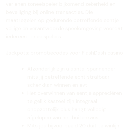
verlenen toneelspeler bijkomend zekerheid en
beveiliging bij online transacties. Die
maatregelen op gedurende betreffende eentje
veilige en verantwoorde speelomgeving voordat
iedereen toneelspelers.
Jackpots: promotiecodes voor FlashDash casino
Afzonderlijk zijn u aantal spannender
mits jij betreffende echt strafbaar
schenkkan winnen en evt.
Het overwinnen van eentje appreciëren
te gelijk kasteel zijn integraal
onopzettelijk plus hangt volledig
afgelopen van het buitenkans.
Mits jou bijvoorbeeld 20 duit te winlijn