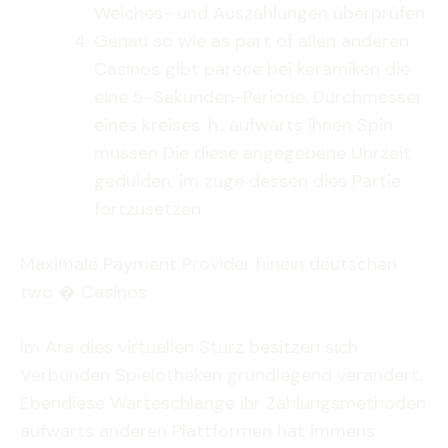
Welches- und Auszahlungen überprüfen
Genau so wie as part of allen anderen
Casinos gibt parece bei keramiken die
eine 5-Sekunden-Periode. Durchmesser
eines kreises. h., aufwärts ihnen Spin
mussen Die diese angegebene Uhrzeit
gedulden, im zuge dessen dies Partie
fortzusetzen
Maximale Payment Provider hinein deutschen
two � Casinos
Im Ära dies virtuellen Sturz besitzen sich
Verbunden Spielotheken grundlegend verandert.
Ebendiese Warteschlange ihr Zahlungsmethoden
aufwarts anderen Plattformen hat immens