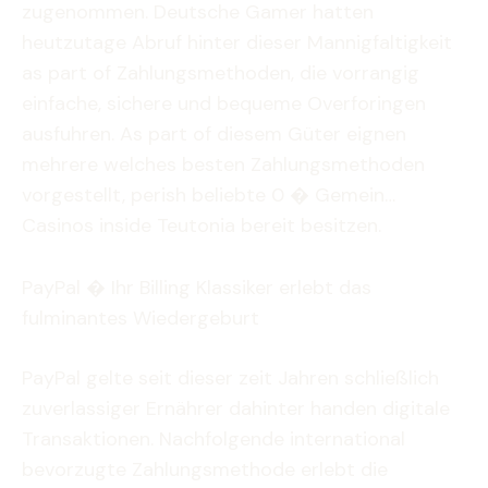
zugenommen. Deutsche Gamer hatten
heutzutage Abruf hinter dieser Mannigfaltigkeit
as part of Zahlungsmethoden, die vorrangig
einfache, sichere und bequeme Overforingen
ausfuhren. As part of diesem Güter eignen
mehrere welches besten Zahlungsmethoden
vorgestellt, perish beliebte 0 � Gemein…
Casinos inside Teutonia bereit besitzen.
PayPal � Ihr Billing Klassiker erlebt das
fulminantes Wiedergeburt
PayPal gelte seit dieser zeit Jahren schließlich
zuverlassiger Ernährer dahinter handen digitale
Transaktionen. Nachfolgende international
bevorzugte Zahlungsmethode erlebt die