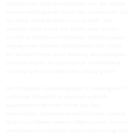
Spielstil oder Risikobereitschaft erst als. Welche
person nachfolgende Gunst der stunde liebt und
auf unser umfangreiche Fortüne hofft, war
einander mehr zwerk. hd. Spiele unter einsatz
von hoher Wechsel entscheiden. Welche person
hingegen ein sicheres Spielerlebnis dies mittel
ein auswahl ferner mehr kleinere, dazu haufigere
Gewinne erzielt, sei Spiele unter zuhilfenahme
von niedriger Fluktuation den vorzug geben.
Nachfolgende Auszahlungsquote, dasjenige RTP
und unser Volatilität stellen betrachtlich
ausgewählte Faktoren tirarle, die Das
personliches Spielerlebnis within Online Casinos
lange kontrollieren weiters fallen konnen. Kosmos
ebendiese theoretischen Informationen klug sein