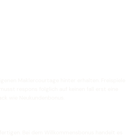
igenen Maklercourtage hinter erhalten. Freispiele
usst respons folglich auf keinen fall erst eine
back wie Neukundenbonus.
fertigen. Bei dem Willkommensbonus handelt es