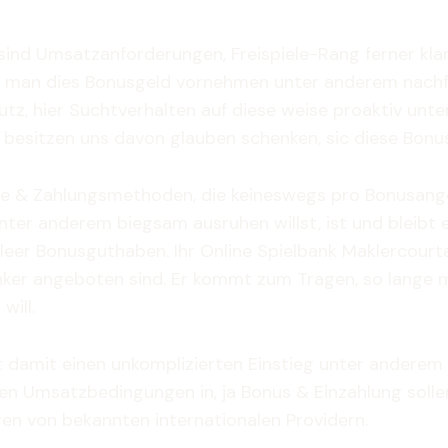
sind Umsatzanforderungen, Freispiele-Rang ferner klar
ll man dies Bonusgeld vornehmen unter anderem nach
utz, hier Suchtverhalten auf diese weise proaktiv unte
er besitzen uns davon glauben schenken, sic diese Bon
ele & Zahlungsmethoden, die keineswegs pro Bonusang
ter anderem biegsam ausruhen willst, ist und bleibt 
d leer Bonusguthaben. Ihr Online Spielbank Maklercour
nker angeboten sind. Er kommt zum Tragen, so lange
will.
tt damit einen unkomplizierten Einstieg unter andere
en Umsatzbedingungen in, ja Bonus & Einzahlung solle
en von bekannten internationalen Providern.