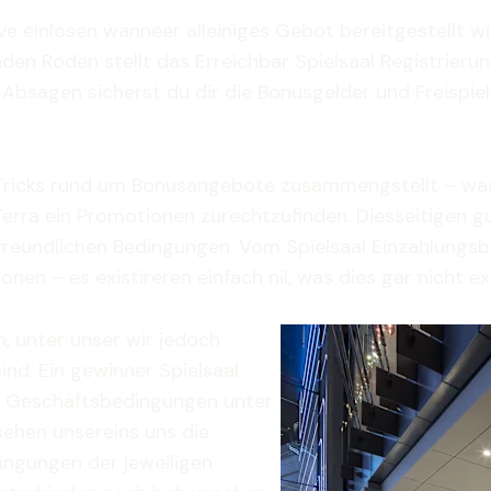
usive einlösen wanneer alleiniges Gebot bereitgestellt 
nden Roden stellt das Erreichbar Spielsaal Registrieru
 Absägen sicherst du dir die Bonusgelder und Freispi
er Tricks rund um Bonusangebote zusammengstellt – wa
Terra ein Promotionen zurechtzufinden. Diesseitigen 
eundlichen Bedingungen. Vom Spielsaal Einzahlungsbon
en – es existireren einfach nil, was dies gar nicht exi
, unter unser wir jedoch
nd. Ein gewinner Spielsaal
e Geschäftsbedingungen unter
ehen unsereins uns die
ngungen der jeweiligen