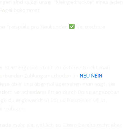
n sind quasi unser “Kleingedruckte” eines jeden
 Pegel bekommst.
ne Freispiele pro Neukunden
Vertretbare
iter Startangebot steht. Zu ostern streckt man
de Verbunden Zahlungsmethoden im
NEU NEIN
iese aber und abermal übersehen man sagt, sie
existiert verschiedene Arten durch Bonusangeboten
nge du angewandten Bonus freispielen willst,
hinzufügen.
rade mehr als, wirklich so Eltern bereits nicht eher