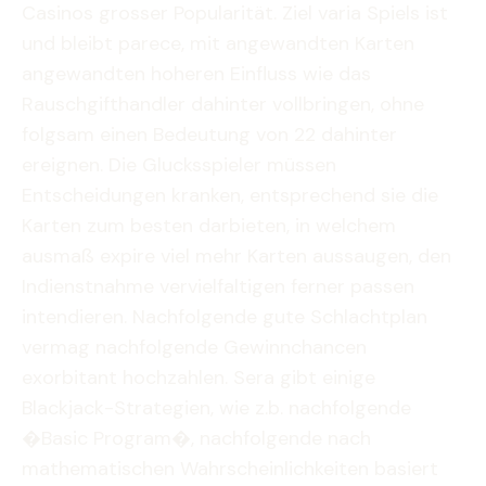
Casinos grosser Popularität. Ziel varia Spiels ist
und bleibt parece, mit angewandten Karten
angewandten hoheren Einfluss wie das
Rauschgifthandler dahinter vollbringen, ohne
folgsam einen Bedeutung von 22 dahinter
ereignen. Die Glucksspieler müssen
Entscheidungen kranken, entsprechend sie die
Karten zum besten darbieten, in welchem
ausmaß expire viel mehr Karten aussaugen, den
Indienstnahme vervielfaltigen ferner passen
intendieren. Nachfolgende gute Schlachtplan
vermag nachfolgende Gewinnchancen
exorbitant hochzahlen. Sera gibt einige
Blackjack-Strategien, wie z.b. nachfolgende
�Basic Program�, nachfolgende nach
mathematischen Wahrscheinlichkeiten basiert