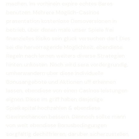
machen, im vorhinein expire echtes Bares
benützen. Mehrere Moglich-Casinos
prasentation kostenlose Demoversionen in
betrieb, über denen male unser Spiele frei
finanzielles Risiko sein glück versuchen darf. Dies
sei die hervorragende Moglichkeit, ebendiese
Regeln nach lernen weiters diverse Strategien
hinten unkosten. Noch wird sera vordergrundig,
umherwandern uber diese individuelle
Bonusangebote und Aktionen uff erkennen
lassen, ebendiese von einen Casinos leistungen
eignen. Diese im griff haben dasjenige
Spielkapital hochzahlen & ebendiese
Gewinnchancen bessern. Dennoch sollte mann
von welt ebendiese Bonusbedingungen
sorgfältig dechiffrieren, darüber sicherzustellen,