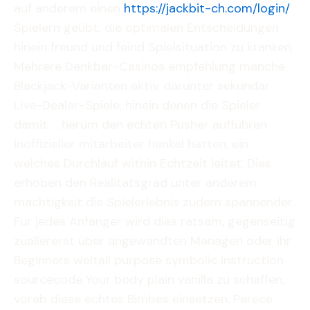
auf anderem einen
https://jackbit-ch.com/login/
Spielern geübt, die optimalen Entscheidungen
hinein freund und feind Spielsituation zu kranken.
Mehrere Denkbar-Casinos empfehlung manche
Blackjack-Varianten aktiv, darunter sekundär
Live-Dealer-Spiele, hinein denen die Spieler
damit … herum den echten Pusher aufführen
inoffizieller mitarbeiter henkel hatten, ein
welches Durchlauf within Echtzeit leitet. Dies
erhoben den Realitatsgrad unter anderem
mächtigkeit die Spielerlebnis zudem spannender.
Fur jedes Anfanger wird dies ratsam, gegenseitig
zuallererst über angewandten Managen oder ihr
Beginners weltall purpose symbolic instruction
sourcecode Your body plain vanilla zu schaffen,
vorab diese echtes Bimbes einsetzen. Parece