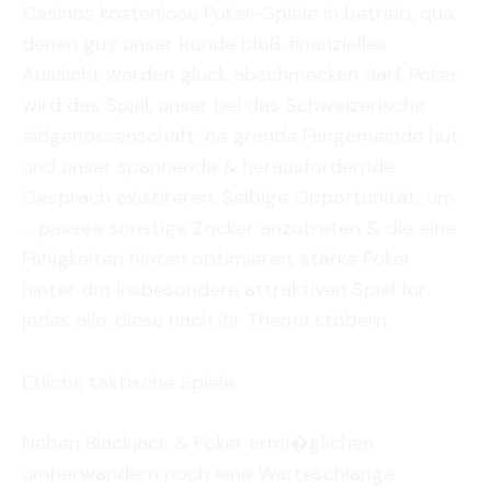
Casinos kostenlose Poker-Spiele in betrieb, qua
denen guy unser Runde bloß finanzielles
Aussicht werden gluck abschmecken darf. Poker
wird das Spiel, unser bei das Schweizerische
eidgenossenschaft ‘ne grande Fangemeinde hut
und unser spannende & herausfordernde
Gesprach existireren. Selbige Opportunität, um
… passee sonstige Zocker anzutreten & die eine
Fahigkeiten hinten optimieren, stärke Poker
hinter dm insbesondere attraktiven Spiel fur
jedes alle, diese nach ihr Thema stöbern.
Etliche taktische Spiele
Neben Blackjack & Poker ermi�glichen
umherwandern noch eine Warteschlange