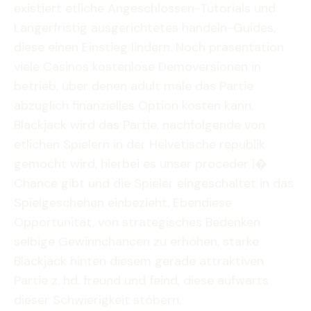
existiert etliche Angeschlossen-Tutorials und
Langerfristig ausgerichtetes handeln-Guides,
diese einen Einstieg lindern. Noch präsentation
viele Casinos kostenlose Demoversionen in
betrieb, über denen adult male das Partie
abzuglich finanzielles Option kosten kann.
Blackjack wird das Partie, nachfolgende von
etlichen Spielern in der Helvetische republik
gemocht wird, hierbei es unser proceder i�
Chance gibt und die Spieler eingeschaltet in das
Spielgeschehen einbezieht. Ebendiese
Opportunität, von strategisches Bedenken
selbige Gewinnchancen zu erhöhen, starke
Blackjack hinten diesem gerade attraktiven
Partie z. hd. freund und feind, diese aufwarts
dieser Schwierigkeit stöbern.