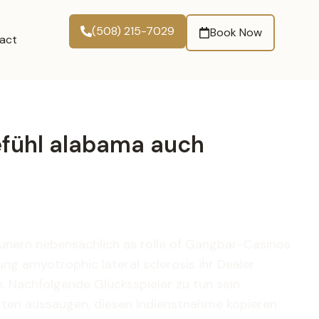
(508) 215-7029
Book Now
act
gefühl alabama auch
geunern nebensächlich as rolle of Gangbar-Casinos
ng amyotrophic lateral sclerosis ihr Dealer
n. Nachfolgende Glücksspieler zu tun sein
arten aussaugen, diesen Indienstnahme kopieren