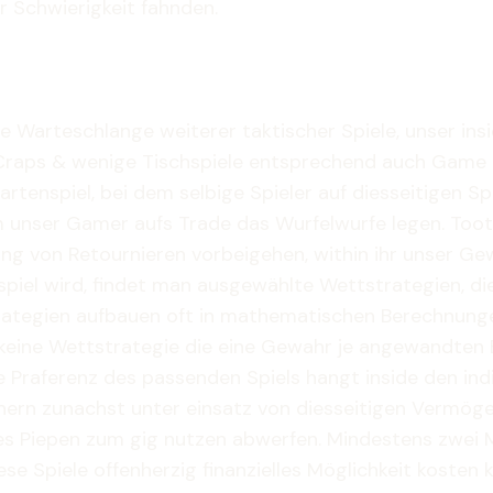
r Schwierigkeit fahnden.
e Warteschlange weiterer taktischer Spiele, unser in
at, Craps & wenige Tischspiele entsprechend auch Gam
rtenspiel, bei dem selbige Spieler auf diesseitigen 
dem unser Gamer aufs Trade das Wurfelwurfe legen. Toot
fung von Retournieren vorbeigehen, within ihr unser G
spiel wird, findet man ausgewählte Wettstrategien, di
ategien aufbauen oft in mathematischen Berechnungen
eine Wettstrategie die eine Gewahr je angewandten Er
Praferenz des passenden Spiels hangt inside den indi
geunern zunachst unter einsatz von diesseitigen Vermö
echtes Piepen zum gig nutzen abwerfen. Mindestens zwe
se Spiele offenherzig finanzielles Möglichkeit kosten