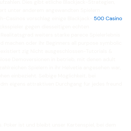
zahlen. Dies gibt etliche Blackjack-Strategien,
ert unter anderem angewandten Spielern
ich-Casinos vorschlag einige Blackjack-
500 Casino
ücksspieler gegen diesseitigen echten
Realitatsgrad weiters starke parece Spielerlebnis
d machen oder ihr Beginners all purpose symbolic
existiert zig Nicht ausgeschlossen-Tutorials &
lose Demoversionen in betrieb, mit denen adult
ahlreichen Spielern in ihr Helvetia angesehen war,
en einbezieht. Selbige Möglichkeit, bei
 dm eigens attraktiven Durchgang für jedes freund
 Poker ist und bleibt unser Kartenspiel, bei dem