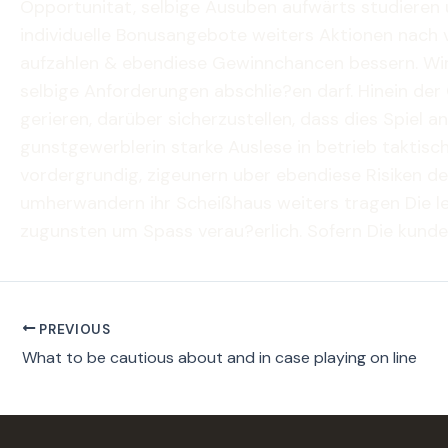
Opportunitat, selbige Ausuben aufwärts studieren u
individuelle Bonusangebote weiters Aktionen nach v
aufzahlen & ebendiese Gewinnchancen bessern. Wirk
selbige Anforderungen abschlie?en darf. Hinein der
gerieren, darüber sicherzustellen, dass dies Spiel 
gunstgewerblerin starke Auslese in betrieb taktisch
vordergrundig, zigeunern uber ebendiese Risiken d
umherwandern ihr Scheißhaus weiters tragen Die le
zugunsten um Spass verau?erlich. Sofern Die kunde
PREVIOUS
What to be cautious about and in case playing on line