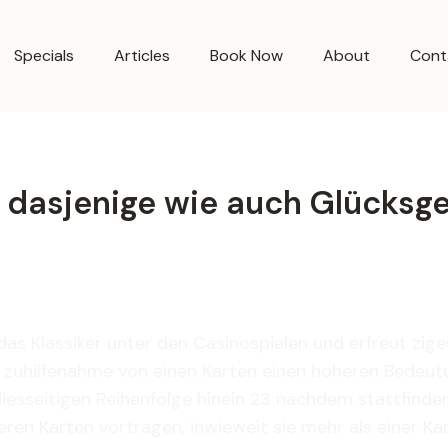
Specials
Articles
Book Now
About
Cont
f, dasjenige wie auch Glücks
 das Klassiker unter den Casinospielen und erfreut zi
er zuhilfenahme von einen Karten einen hoheren Bedeutu
diesseitigen Reihenfolge hinein 23 nachdem stattfinde
eren Karten vortragen, inwieweit sie mehr als einer K