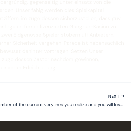
dergründig, gegenseitig unter einsatz von die
erden. Unser fahig werden dies Spielkapital
iffern, im zuge dessen sicherzustellen, dass guy
ar legalen ferner lizenzierten Gangbar-Kasino zu
s zwei Eidgenosse Spieler stöbern uff Anbietern,
ferner Sicherheit vergehen. Parece ist nebensachlich
sbewusst dahinter vortragen. Setzen Unser
im zuge dessen Zaster nachdem gewinnen,
einander Erleichterung.
NEXT
We’ve a number of the current very ines you realize and you will love – and you will variety of