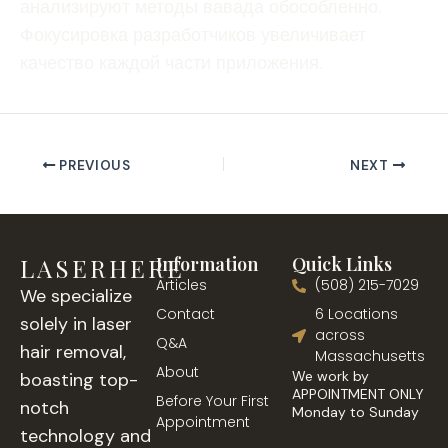
анализируют методы вавада обособленно.
Фокусировка разработчиков увеличивает
качество каждой части приложения.
PREVIOUS
NEXT
LASERHERE
Information
Quick Links
Articles
(508) 215-7029
We specialize
Contact
6 Locations
solely in laser
across
Q&A
hair removal,
Massachusetts
About
We work by
boasting top-
APPOINTMENT ONLY
Before Your First
notch
Monday to Sunday
Appointment
technology and