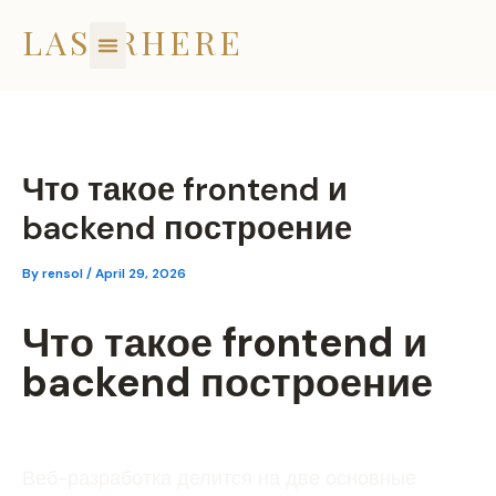
Skip
LASERHERE
to
content
Что такое frontend и
backend построение
By
rensol
/
April 29, 2026
Что такое frontend и
backend построение
Веб-разработка делится на две основные