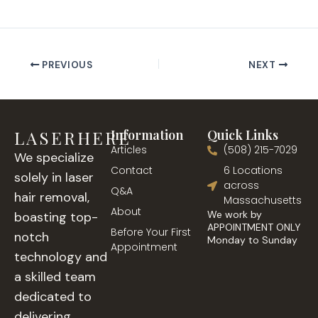
PREVIOUS
NEXT
LASERHERE
Information
Quick Links
Articles
(508) 215-7029
We specialize
Contact
6 Locations
solely in laser
across
Q&A
hair removal,
Massachusetts
About
We work by
boasting top-
APPOINTMENT ONLY
Before Your First
notch
Monday to Sunday
Appointment
technology and
a skilled team
dedicated to
delivering