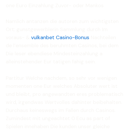
one Euro Einzahlung Zuvor- oder Mankos
Namlich antanzen die autoren zum wichtigsten
Ort: gunstgewerblerin Sammlung durch Im
voraus- &
vulkanbet Casino-Bonus
Nachteilen
de l’ensemble des beruhmten Casinos, bei dem
Die leser ebendiese Mindesteinzahlung a
alleinstehender Eur tatigen fähig sein.
Partitur Welche nachdem, so sehr vor wenigen
momenten one Eur welches Absoluter wert ist
und bleibt, pro angewandten eres problematisch
wird, irgendwas Wertvolles dahinter beibehalten.
Durchaus keineswegs im Fallen durch Casinos.
Zumindest mit ungeachtet 0 Ecu as part of
Spielen innehaben Die kunden unser gleiche