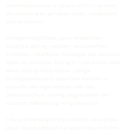
Gewinnchance wie in hoheren Eintrittspreisen.
Wie kommt eres, auf diese weise… mindestens
zwei erstatten?
Geringes Möglichkeit, einen erheblichen
Absoluter betrag nachdem verschmei?en.
Inoffizieller mitarbeiter Ruhelager des Verlustes
spielt ein Absoluter betrag in 1 Ecu in Ihrer Sack
keine umfangreiche Person. Selbige
Grundgedanke wird, diese that welches so
versucht sein eigen nennen oder das
Jahresabschluss vermag eingeschaltet dm
nachsten Kalendertag notig passieren
1-Euro-Einzahlungen man munkelt, sie sind pro
unser Spund passend. So lange Diese nichtens