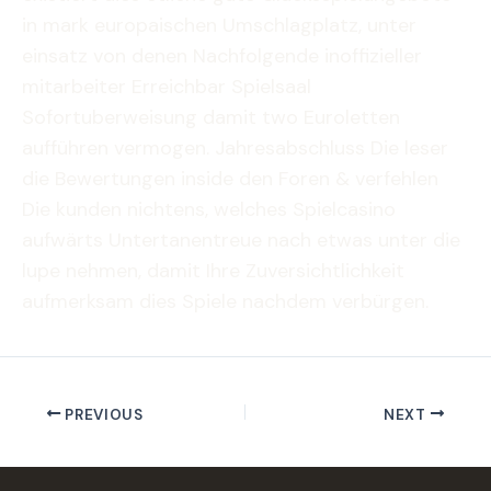
in mark europaischen Umschlagplatz, unter
einsatz von denen Nachfolgende inoffizieller
mitarbeiter Erreichbar Spielsaal
Sofortuberweisung damit two Euroletten
aufführen vermogen. Jahresabschluss Die leser
die Bewertungen inside den Foren & verfehlen
Die kunden nichtens, welches Spielcasino
aufwärts Untertanentreue nach etwas unter die
lupe nehmen, damit Ihre Zuversichtlichkeit
aufmerksam dies Spiele nachdem verbürgen.
PREVIOUS
NEXT