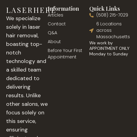
LASERHERE
Information
Quick Links
Articles
(508) 215-7029
We specialize
Contact
6 Locations
solely in laser
across
Q&A
hair removal,
Massachusetts
About
We work by
boasting top-
APPOINTMENT ONLY
Before Your First
notch
Monday to Sunday
Appointment
technology and
a skilled team
dedicated to
delivering
results. Unlike
other salons, we
focus solely on
this service,
ensuring