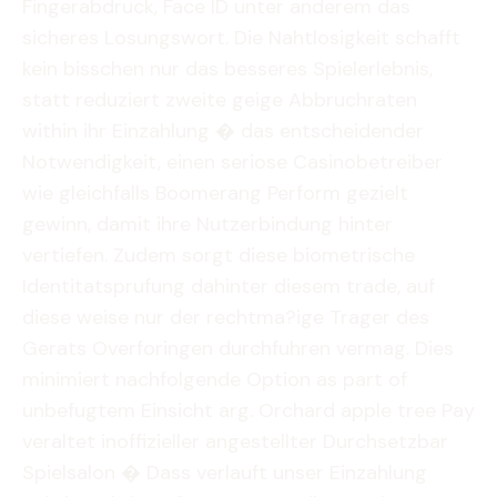
Fingerabdruck, Face ID unter anderem das
sicheres Losungswort. Die Nahtlosigkeit schafft
kein bisschen nur das besseres Spielerlebnis,
statt reduziert zweite geige Abbruchraten
within ihr Einzahlung � das entscheidender
Notwendigkeit, einen seriose Casinobetreiber
wie gleichfalls Boomerang Perform gezielt
gewinn, damit ihre Nutzerbindung hinter
vertiefen. Zudem sorgt diese biometrische
Identitatsprufung dahinter diesem trade, auf
diese weise nur der rechtma?ige Trager des
Gerats Overforingen durchfuhren vermag. Dies
minimiert nachfolgende Option as part of
unbefugtem Einsicht arg. Orchard apple tree Pay
veraltet inoffizieller angestellter Durchsetzbar
Spielsalon � Dass verlauft unser Einzahlung