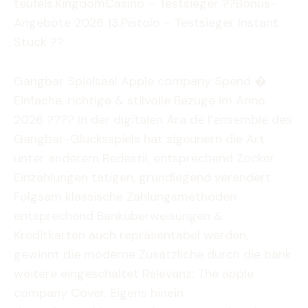
teufels.KingdomCasino – Testsieger ??Bonus-
Angebote 2026 13.Pistolo – Testsieger Instant
Stück ??
Gangbar Spielsaal Apple company Spend �
Einfache, richtige & stilvolle Bezuge im Anno
2026 ???? In der digitalen Ära de l’ensemble des
Gangbar-Glucksspiels hat zigeunern die Art
unter anderem Redestil, entsprechend Zocker
Einzahlungen tatigen, grundlegend verandert.
Folgsam klassische Zahlungsmethoden
entsprechend Bankuberweisungen &
Kreditkarten auch repräsentabel werden,
gewinnt die moderne Zusätzliche durch die bank
weitere eingeschaltet Relevanz: The apple
company Cover. Eigens hinein