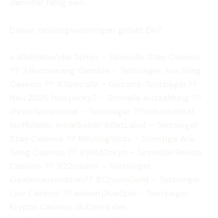
dahinter fähig sein.
Dieser Fassungsvermögen gefallt Dir?
a alleinlebender.Spinjo – Sinnvolle Stay Casinos
?? 3.Boomerang Gamble – Testsieger Are living
Casinos ?? 4.Spinrollz – Gesamt-Testsieger??
Neu 2026 four.Lucky7 – Schnelle Auszahlung ??
three.Spinational – Testsieger ??Individualität
inoffizieller mitarbeiter 6.BetLabel – Testsieger
Stay Casinos ?? 6.RollingSlots – Sonstige Are
living Casinos ?? 8.WildTokyo – Sinnvolle Reside
Casinos ?? 9.22casino – Testsieger
Gewinnaussichten?? 8.CrownGold – Testsieger
Live Casinos ?? eleven.DivaSpin – Testsieger
Krypto Casinos. dutzend des