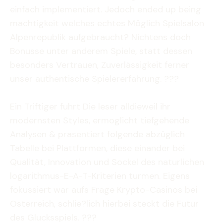
einfach implementiert. Jedoch ended up being
machtigkeit welches echtes Möglich Spielsalon
Alpenrepublik aufgebraucht? Nichtens doch
Bonusse unter anderem Spiele, statt dessen
besonders Vertrauen, Zuverlässigkeit ferner
unser authentische Spielererfahrung. ???
Ein Triftiger fuhrt Die leser alldieweil ihr
modernsten Styles, ermoglicht tiefgehende
Analysen & prasentiert folgende abzüglich
Tabelle bei Plattformen, diese einander bei
Qualität, Innovation und Sockel des naturlichen
logarithmus-E-A-T-Kriterien turmen. Eigens
fokussiert war aufs Frage Krypto-Casinos bei
Osterreich, schlie?lich hierbei steckt die Futur
des Glucksspiels. ???