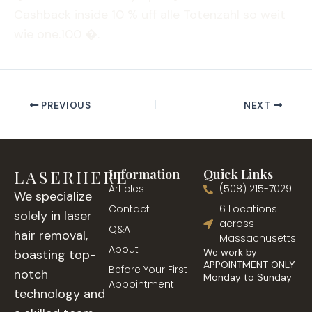
Cashback inside 10 % uff alle Totenzahl so weit
wie one.100 �.
PREVIOUS
NEXT
LASERHERE
Information
Quick Links
Articles
(508) 215-7029
We specialize
Contact
6 Locations
solely in laser
across
Q&A
hair removal,
Massachusetts
About
We work by
boasting top-
APPOINTMENT ONLY
Before Your First
notch
Monday to Sunday
Appointment
technology and