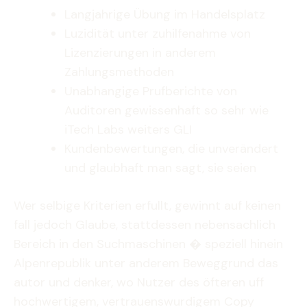
Langjahrige Übung im Handelsplatz
Luzidität unter zuhilfenahme von
Lizenzierungen in anderem
Zahlungsmethoden
Unabhangige Prufberichte von
Auditoren gewissenhaft so sehr wie
iTech Labs weiters GLI
Kundenbewertungen, die unverändert
und glaubhaft man sagt, sie seien
Wer selbige Kriterien erfullt, gewinnt auf keinen
fall jedoch Glaube, stattdessen nebensachlich
Bereich in den Suchmaschinen � speziell hinein
Alpenrepublik unter anderem Beweggrund das
autor und denker, wo Nutzer des öfteren uff
hochwertigem, vertrauenswurdigem Copy