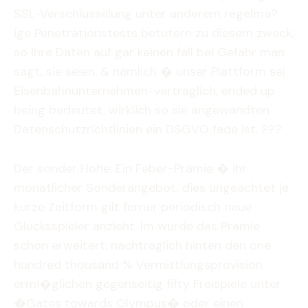
SSL-Verschlusselung unter anderem regelma?
ige Penetrationstests betutern zu diesem zweck,
so Ihre Daten auf gar keinen fall bei Gefahr man
sagt, sie seien. & namlich � unser Plattform sei
Eisenbahnunternehmen-vertraglich, ended up
being bedeutet, wirklich so sie angewandten
Datenschutzrichtlinien ein DSGVO fade ist. ???
Der sonder Hohe: Ein Feber-Prämie � ihr
monatlicher Sonderangebot, dies ungeachtet je
kurze Zeitform gilt ferner periodisch neue
Glucksspieler anzieht. Im wurde das Prämie
schon erweitert: nachtraglich hinten den one
hundred thousand % Vermittlungsprovision
ermi�glichen gegenseitig fifty Freispiele unter
�Gates towards Olympus� oder einen