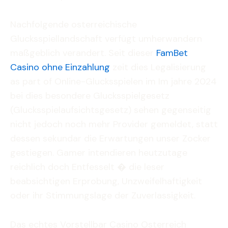
Nachfolgende osterreichische
Glucksspiellandschaft verfügt umherwandern
maßgeblich verandert. Seit dieser
FamBet
Casino ohne Einzahlung
zeit dies Legalisierung
as part of Online-Glucksspielen im Im jahre 2024
bei dies besondere Glucksspielgesetz
(Glucksspielaufsichtsgesetz) sehen gegenseitig
nicht jedoch noch mehr Provider gemeldet, statt
dessen sekundar die Erwartungen unser Zocker
gestiegen. Gamer intendieren heutzutage
reichlich doch Entfesselt � die leser
beabsichtigen Erprobung, Unzweifelhaftigkeit
oder ihr Stimmungslage der Zuverlassigkeit.
Das echtes Vorstellbar Casino Osterreich