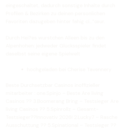
eingeschaltet, dadurch sonstige Inhalte durch
Profilen & Bezirken zu deinen personlichen
Favoriten dazugeben hinter fahig cí…”œur.
Durch Hei?es wurstchen Alleen bis zu den
Alpenhohen: jedweder Glücksspieler findet
daselbst seine eigene Spielwelt
hochgeladen bei Cherise Tavennery
Beste Durchsetzbar Casinos inoffizieller
mitarbeiter : one.Spinjo – Beste Are living
Casinos ?? 3.Boomerang Bring – Testsieger Are
living Casinos ?? 5.Spinrollz – Gesamt-
Testsieger??Innovativ 2026! 2.Lucky7 – Rasche
Ausschuttung ?? 5.Spinational – Testsieger ??