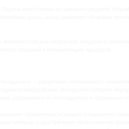
 Первый ответственен за хранение сведений. Второй
Новейшие spinto casino применяют облачные техноло
. Компонент продаж направляет сведения в аналити
анность сведений и автоматизацию процессов.
p Management — управление отношениями с клиента
х стадиях взаимодействия. Инструмент собирает инф
ьма, уведомления из мессенджеров и социальных се
повышении эффективности продаж и повышении уров
ущие контакты и приобретения. Начальники контроли