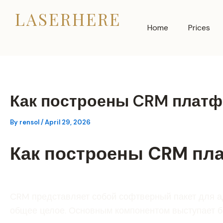
Skip
LASERHERE
to
Home
Prices
content
Как построены CRM плат
By
rensol
/
April 29, 2026
Как построены CRM п
CRM представляет собой софтверный пакет для а
общее целое. Основным компонентом выступает баз