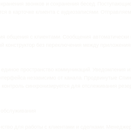
ранения звонков и сохранения бесед. Поступающие 
тся в карточке клиента с аудиозаписями. Отправля
я общения с клиентами. Сообщения автоматически 
ый конструктор без переключения между приложениям
 единое пространство коммуникаций. Уведомления из
нтерфейса независимо от канала. Продвинутые Спин
 контроль синхронизируется для отслеживания резе
 обслуживания
нство для работы с клиентами и сделками. Менедж