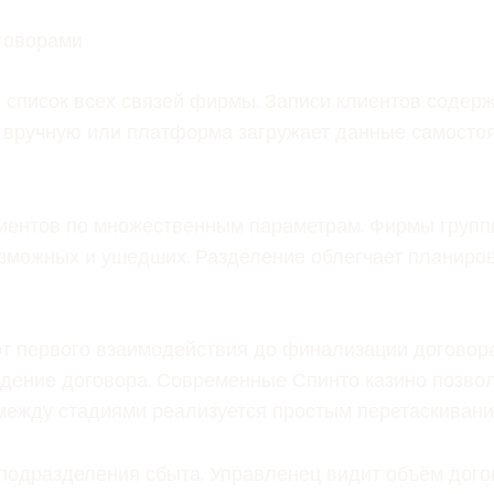
говорами
й список всех связей фирмы. Записи клиентов соде
 вручную или платформа загружает данные самостоя
иентов по множественным параметрам. Фирмы группи
возможных и ушедших. Разделение облегчает планир
т первого взаимодействия до финализации договора.
рждение договора. Современные Спинто казино позв
ежду стадиями реализуется простым перетаскивани
подразделения сбыта. Управленец видит объём дого