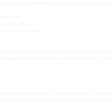
енные образцы автоматизации для стандартных случ
иалистами
жим клиентам
 отсутствии реакции
х
мостоятельные сообщения клиентам. Чат-боты отвеч
я определения возможности закрытия контракта. С
 связывают несвязанные системы компании. Транс
алисты функционируют в привычных программах, а с