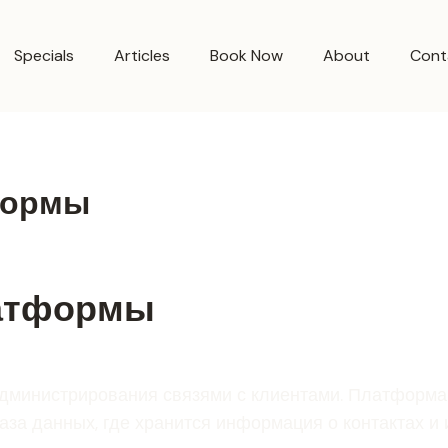
Specials
Articles
Book Now
About
Cont
формы
латформы
дминистрирования связями с клиентами. Платформа 
а данных, где хранится информация о контактах и и