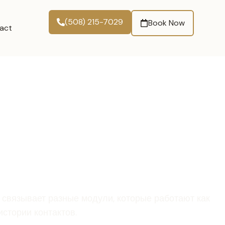
(508) 215-7029
Book Now
act
связывает разные модули, которые работают как
стории контактов.