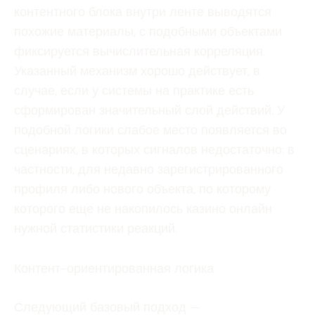
контентного блока внутри ленте выводятся
похожие материалы, с подобными объектами
фиксируется вычислительная корреляция.
Указанный механизм хорошо действует, в
случае, если у системы на практике есть
сформирован значительный слой действий. У
подобной логики слабое место появляется во
сценариях, в которых сигналов недостаточно: в
частности, для недавно зарегистрированного
профиля либо нового объекта, по которому
которого еще не накопилось казино онлайн
нужной статистики реакций.
Контент-ориентированная логика
Следующий базовый подход —