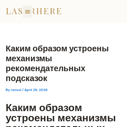
Skip
LASERHERE
to
content
Каким образом устроены
механизмы
рекомендательных
подсказок
By
rensol
/
April 29, 2026
Каким образом
устроены механизмы