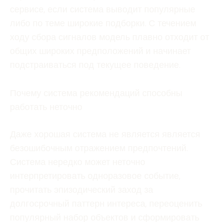
сервисе, если система выводит популярные
либо по теме широкие подборки. С течением
ходу сбора сигналов модель плавно отходит от
общих широких предположений и начинает
подстраиваться под текущее поведение.
Почему система рекомендаций способны
работать неточно
Даже хорошая система не является является
безошибочным отражением предпочтений.
Система нередко может неточно
интерпретировать одноразовое событие,
прочитать эпизодический заход за
долгосрочный паттерн интереса, переоценить
популярный набор объектов и сформировать