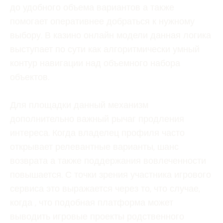
до удобного объема вариантов а также
помогает оперативнее добраться к нужному
выбору. В казино онлайн модели данная логика
выступает по сути как алгоритмически умный
контур навигации над объемного набора
объектов.
Для площадки данный механизм
дополнительно важный рычаг продления
интереса. Когда владелец профиля часто
открывает релевантные варианты, шанс
возврата а также поддержания вовлеченности
повышается. С точки зрения участника игрового
сервиса это выражается через то, что случае,
когда , что подобная платформа может
выводить игровые проекты родственного