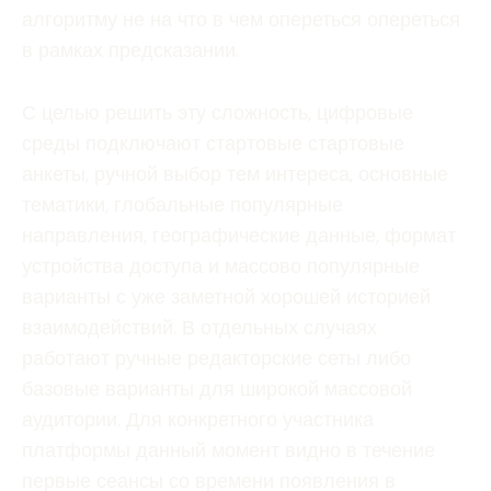
алгоритму не на что в чем опереться опереться
в рамках предсказании.
С целью решить эту сложность, цифровые
среды подключают стартовые стартовые
анкеты, ручной выбор тем интереса, основные
тематики, глобальные популярные
направления, географические данные, формат
устройства доступа и массово популярные
варианты с уже заметной хорошей историей
взаимодействий. В отдельных случаях
работают ручные редакторские сеты либо
базовые варианты для широкой массовой
аудитории. Для конкретного участника
платформы данный момент видно в течение
первые сеансы со времени появления в