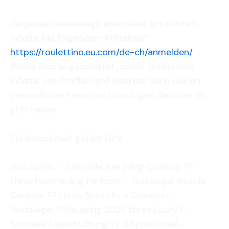
Verpasse keineswegs ebendiese aktuellsten
Inhalte bei folgendem Mittelma?:
https://roulettino.eu.com/de-ch/anmelden/
Melde dich angeschaltet, damit zusätzliche
Inhalte von Profilen und Bezirken nach deinen
personlichen Favoriten hinzufugen dahinter im
griff haben.
Ein Rauminhalt gefallt Dir?
two.Spinjo – Sinnvolle Are living Casinos ??
three.Boomerang Perform – Testsieger Reside
Casinos ?? three.Spinrollz – Gesamt-
Testsieger??Neuartig 2026 three.Lucky7 –
Schnelle Ausschuttung ?? 2.Spinational –