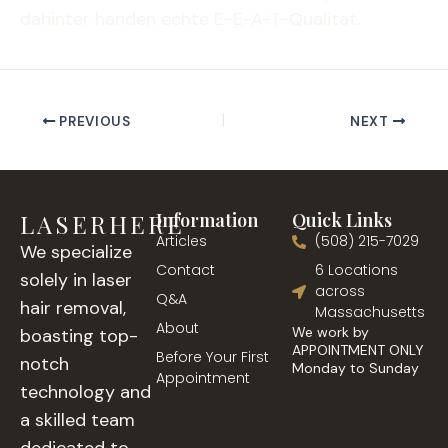
dahinter handen echte E-E-A-T-Qualitat.
PREVIOUS
NEXT
LASERHERE
Information
Quick Links
Articles
(508) 215-7029
We specialize
Contact
6 Locations
solely in laser
across
Q&A
hair removal,
Massachusetts
About
We work by
boasting top-
APPOINTMENT ONLY
Before Your First
notch
Monday to Sunday
Appointment
technology and
a skilled team