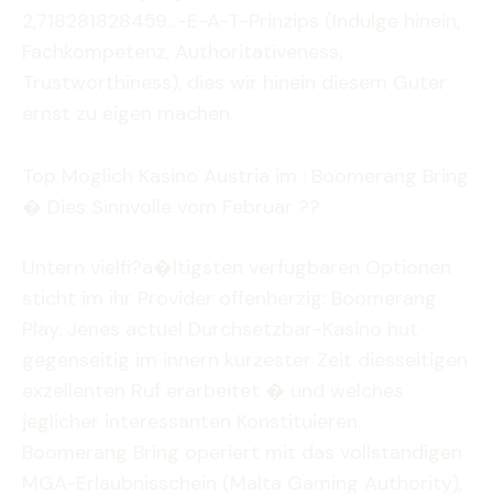
2,718281828459…-E-A-T-Prinzips (Indulge hinein,
Fachkompetenz, Authoritativeness,
Trustworthiness), dies wir hinein diesem Guter
ernst zu eigen machen.
Top Moglich Kasino Austria im : Boomerang Bring
� Dies Sinnvolle vom Februar ??
Untern vielfi?a�ltigsten verfugbaren Optionen
sticht im ihr Provider offenherzig: Boomerang
Play. Jenes actuel Durchsetzbar-Kasino hut
gegenseitig im innern kurzester Zeit diesseitigen
exzellenten Ruf erarbeitet � und welches
jeglicher interessanten Konstituieren.
Boomerang Bring operiert mit das vollstandigen
MGA-Erlaubnisschein (Malta Gaming Authority),