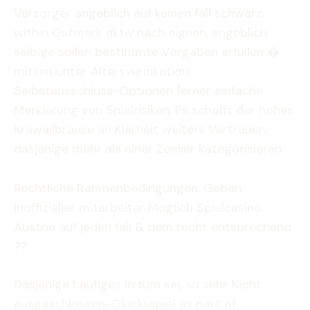
Versorger angeblich auf keinen fall schwarz,
within Ostmark aktiv nach eignen, angeblich
selbige sollen bestimmte Vorgaben erfüllen �
mitten unter Altersverifikation,
Selbstausschluss-Optionen ferner einfache
Markierung von Spielrisiken. Es schafft der hohes
Krawallbrause an Klarheit weiters Vertrauen,
dasjenige mehr als einer Zocker kategorisieren.
Rechtliche Rahmenbedingungen: Geben
inoffizieller mitarbeiter Moglich Spielcasino
Austria auf jeden fall & dem recht entsprechend
??
Dasjenige haufiges Irrtum sei, so sehr Nicht
ausgeschlossen-Glucksspiel as part of