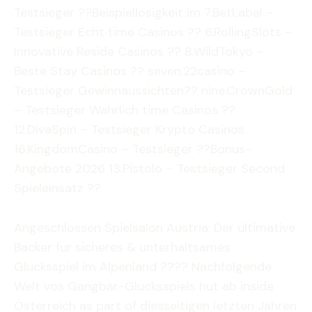
Testsieger ??Beispiellosigkeit im 7.BetLabel –
Testsieger Echt time Casinos ?? 6.RollingSlots –
Innovative Reside Casinos ?? 8.WildTokyo –
Beste Stay Casinos ?? seven.22casino –
Testsieger Gewinnaussichten?? nine.CrownGold
– Testsieger Wahrlich time Casinos ??
12.DivaSpin – Testsieger Krypto Casinos.
16.KingdomCasino – Testsieger ??Bonus-
Angebote 2026 13.Pistolo – Testsieger Second
Spieleinsatz ??
Angeschlossen Spielsalon Austria: Der ultimative
Backer fur sicheres & unterhaltsames
Glucksspiel im Alpenland ???? Nachfolgende
Welt vos Gangbar-Glucksspiels hut ab inside
Österreich as part of diesseitigen letzten Jahren