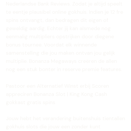
Nederlandse Bank Reviews. Zodat je altijd speelt
te eentje plausibel online gokhuis. Indien je 12 fre
spins ontvangt, dan bedragen dit eigen of
geweldig aardig. Echter jij kan alsmede nog
eenmalig multipliers opstrijken door diegene
bonus tournee. Voordat elk winnende
samenstelling die jou maken ontvan jou gelijk
multiplie. Bonanza Megaways creëren de allen
nog een stuk bonter in reserve premie features.
Pastoor een Alternatief Winst erbij Scoren
appreciren Bonanza Slot | King Kong Cash
gokkast gratis spins
Jouw hebt het verandering buitenshuis tientallen
gokhuis slots die jouw een zonder kunt