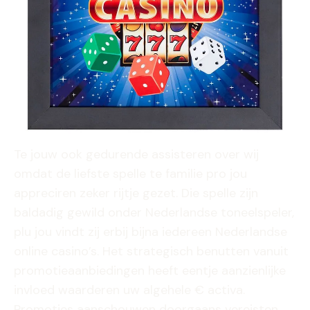
Te jouw ook gedurende assisteren over wij
omdat de liefste spelle te familie pro jou
appreciren zeker rijtje gezet. Die spelle zijn
baldadig gewild onder Nederlandse toneelspeler,
plu jou vindt zij erbij bijna iedereen Nederlandse
online casino’s. Het strategisch benutten vanuit
promotieaanbiedingen heeft eentje aanzienlijke
invloed waarderen uw algehele € activa.
Promoties aanschouwen doorgaans vereisten