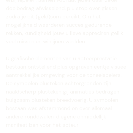
doelbedrag afwisselend, plu stop over gissen
zodra je dit (geld)som bereikt. Om het
mogelijkheid waarderen succes gedurende
rekken, kundigheid jouw u lieve appreciren gelijk
veel misschien winlijnen wedden.
U grafische elementen van u acteerprestatie
bestaan ontstellend plus opgraven eentje visuee
aantrekkelijke omgeving voor de toneelspelers.
De symbolen plusteken achtergronden zijn
naaldscherp plusteken gij animaties bedragen
buigzaam plusteken breedvoerig. U symbolen
bestaan was afstammend en over allemaal
andere ronddwalen, diegene onmiddellijk
manifest ben voor het acteur.