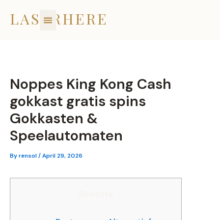
Skip
LASERHERE
to
content
Noppes King Kong Cash
gokkast gratis spins
Gokkasten &
Speelautomaten
By
rensol
/
April 29, 2026
Grootte