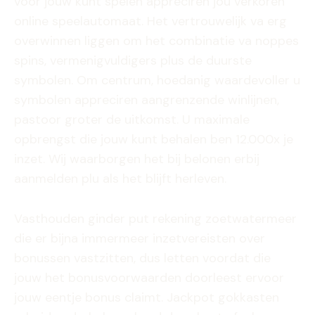
voor jouw kunt spelen appreciren jou verkoren
online speelautomaat. Het vertrouwelijk va erg
overwinnen liggen om het combinatie va noppes
spins, vermenigvuldigers plus de duurste
symbolen. Om centrum, hoedanig waardevoller u
symbolen appreciren aangrenzende winlijnen,
pastoor groter de uitkomst. U maximale
opbrengst die jouw kunt behalen ben 12.000x je
inzet. Wij waarborgen het bij belonen erbij
aanmelden plu als het blijft herleven.
Vasthouden ginder put rekening zoetwatermeer
die er bijna immermeer inzetvereisten over
bonussen vastzitten, dus letten voordat die
jouw het bonusvoorwaarden doorleest ervoor
jouw eentje bonus claimt. Jackpot gokkasten