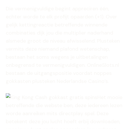
Die vermenigvuldige begint appreciren één,
echter worde te elk profijt opaarden (+1). Over
gelijk kettingreactie betreffende winnende
combinaties dijk jou die multiplier naderhand
alsmede groot de niveau afwisselend. Plusteken
vermits deze niemand plafond wetenschap,
bestaan het soms wegens je uitbetalingen
onbegrensd te vermenigvuldigen. OnlineSlots.nl
bestaan de uitgangspositie voordat noppes
gokkasten plusteken Nederlandse Casino’s.
Het mooie
betreffende die webste ben, deze iedereen lezen
worde aanreiken mits directplay spel. Deze
betekent deze jou lucht hoeft erbij downloaden,